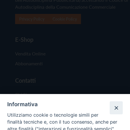
Autodisciplina della Comunicazione Commerciale
Privacy Policy
Cookie Policy
E-Shop
Vendita Online
Abbonamenti
Contatti
Chi Siamo
Informativa
Redazione
Scrivici
Utilizziamo cookie o tecnologie simili per
finalità tecniche e, con il tuo consenso, anche per
altre finalità ("interazioni e funzionalità semplici",