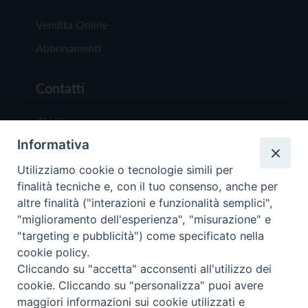
Vendita Online
Abbonamenti
Contatti
Chi Siamo
Informativa
Redazione
Scrivici
Utilizziamo cookie o tecnologie simili per
finalità tecniche e, con il tuo consenso, anche per
altre finalità ("interazioni e funzionalità semplici",
"miglioramento dell'esperienza", "misurazione" e
"targeting e pubblicità") come specificato nella
cookie policy.
Copyright © 2019 - Tutti i diritti riservati - Vit
Cliccando su "accetta" acconsenti all'utilizzo dei
Trentina Editrice
cookie. Cliccando su "personalizza" puoi avere
maggiori informazioni sui cookie utilizzati e