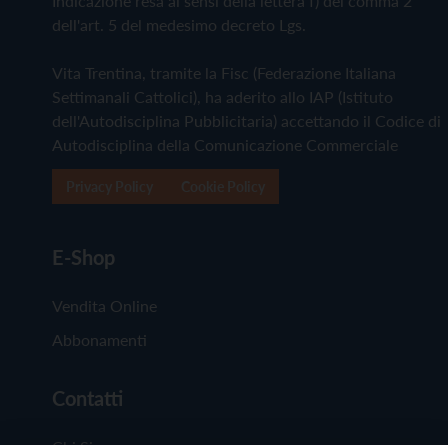
Indicazione resa ai sensi della lettera f) del comma 2
dell'art. 5 del medesimo decreto Lgs.
Vita Trentina, tramite la Fisc (Federazione Italiana
Settimanali Cattolici), ha aderito allo IAP (Istituto
dell'Autodisciplina Pubblicitaria) accettando il Codice di
Autodisciplina della Comunicazione Commerciale
Privacy Policy
Cookie Policy
E-Shop
Vendita Online
Abbonamenti
Contatti
Chi Siamo