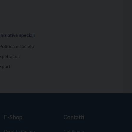
Iniziative speciali
Politica e società
Spettacoli
Sport
E-Shop
Contatti
Vendita Online
Chi Siamo