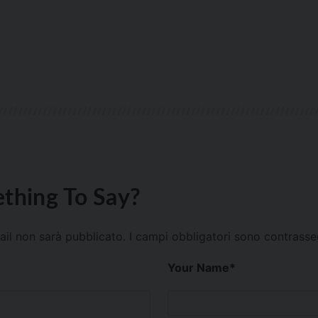
thing To Say?
mail non sarà pubblicato.
I campi obbligatori sono contrass
Your Name
*