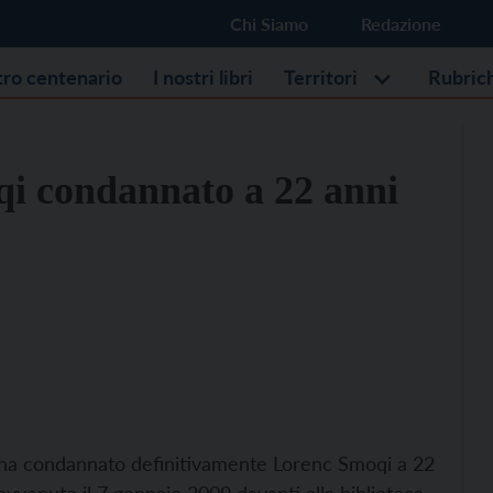
Chi Siamo
Redazione
stro centenario
I nostri libri
Territori
Rubric
qi condannato a 22 anni
o ha condannato definitivamente Lorenc Smoqi a 22