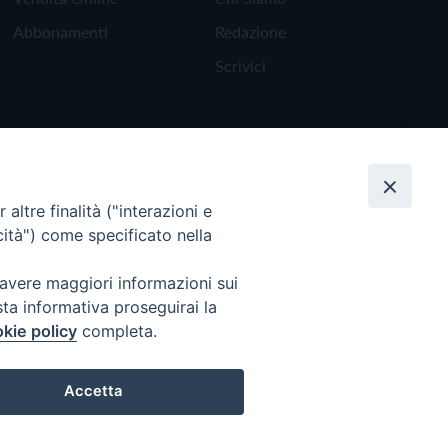
Abbonamenti
Redazione
Scrivici
altre finalità ("interazioni e
cità") come specificato nella
 avere maggiori informazioni sui
sta informativa proseguirai la
kie policy
completa.
Torna all'inizio
Accetta
Preferenze Cookie