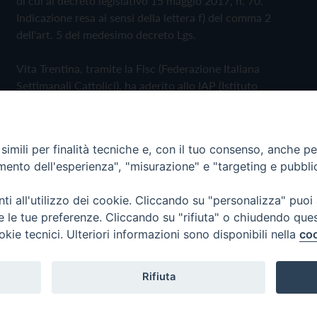
di cui al decreto legislativo 15 maggio 2017, n. 70.
Indicazione resa ai sensi della lettera f) del comma 2
dell'art. 5 del medesimo decreto Lgs.
Vita Trentina, tramite la Fisc (Federazione Italiana
Settimanali Cattolici), ha aderito allo IAP (Istituto
dell'Autodisciplina Pubblicitaria) accettando il Codice di
Autodisciplina della Comunicazione Commerciale
imili per finalità tecniche e, con il tuo consenso, anche per 
Privacy Policy
Cookie Policy
amento dell'esperienza", "misurazione" e "targeting e pubbli
i all'utilizzo dei cookie. Cliccando su "personalizza" puoi
 Trentina Editrice
re le tue preferenze. Cliccando su "rifiuta" o chiudendo que
okie tecnici. Ulteriori informazioni sono disponibili nella
coo
Rifiuta