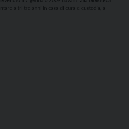
, avvenuto il 7 gennaio 2009 davanti alla biblioteca
are altri tre anni in casa di cura e custodia, a