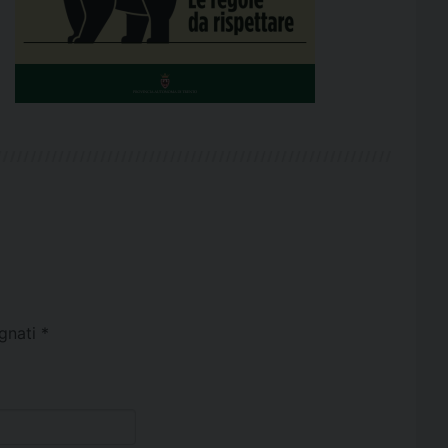
egnati
*