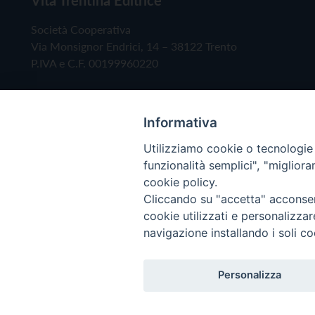
Società Cooperativa
Via Monsignor Endrici, 14 – 38122 Trento
P.IVA e C.F. 00199960220
Informativa
Utilizziamo cookie o tecnologie s
funzionalità semplici", "miglior
cookie policy.
Cliccando su "accetta" acconsent
Copyright © 2019 - Tutti i diritti riservati - Vita
cookie utilizzati e personalizza
navigazione installando i soli co
Privacy Policy
Personalizza