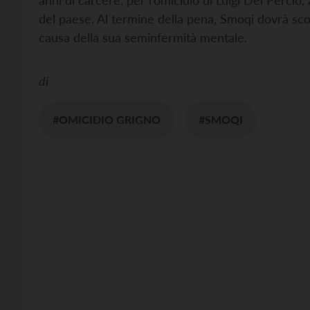
anni di carcere, per l’omicidio di Luigi Del Percio
del paese. Al termine della pena, Smoqi dovrà scont
causa della sua seminfermità mentale.
di
#OMICIDIO GRIGNO
#SMOQI