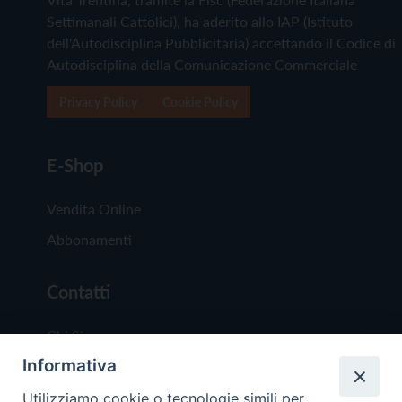
Settimanali Cattolici), ha aderito allo IAP (Istituto
dell'Autodisciplina Pubblicitaria) accettando il Codice di
Autodisciplina della Comunicazione Commerciale
Privacy Policy
Cookie Policy
E-Shop
Vendita Online
Abbonamenti
Contatti
Chi Siamo
Informativa
Redazione
Scrivici
Utilizziamo cookie o tecnologie simili per