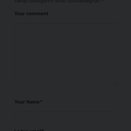
campi obbligatori sono contrassegnati
*
Your comment
Your Name
*
La tua email
*