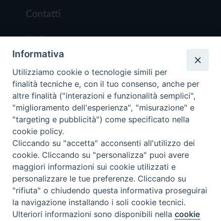
Contatti
Chi Siamo
Informativa
Redazione
Scrivici
Utilizziamo cookie o tecnologie simili per
finalità tecniche e, con il tuo consenso, anche per
altre finalità ("interazioni e funzionalità semplici",
"miglioramento dell'esperienza", "misurazione" e
"targeting e pubblicità") come specificato nella
cookie policy.
Copyright © 2019 - Tutti i diritti riservati - Vit
Cliccando su "accetta" acconsenti all'utilizzo dei
Trentina Editrice
cookie. Cliccando su "personalizza" puoi avere
maggiori informazioni sui cookie utilizzati e
Privacy Policy
personalizzare le tue preferenze. Cliccando su
Torna all'inizi
"rifiuta" o chiudendo questa informativa proseguirai
la navigazione installando i soli cookie tecnici.
Ulteriori informazioni sono disponibili nella
cookie
Preferenze Cookie