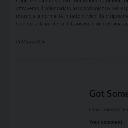
Caola e Zoanetti stanno contattando i Comuni cons
attraverso il volontariato associazionistico nell'e
ritorno alla normalità in fatto di viabilità e riprist
Genova, alla periferia di Carisolo, è di prossima 
di
Marco Zeni
Got Some
Il tuo indirizzo e
Your comment