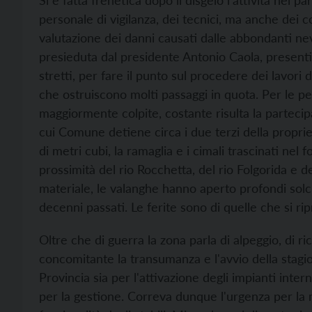
Si è fatta frenetica dopo il disgelo l'attività nel
personale di vigilanza, dei tecnici, ma anche dei 
valutazione dei danni causati dalle abbondanti nev
presieduta dal presidente Antonio Caola, presenti 
stretti, per fare il punto sul procedere dei lavori 
che ostruiscono molti passaggi in quota. Per le p
maggiormente colpite, costante risulta la partecip
cui Comune detiene circa i due terzi della proprietà
di metri cubi, la ramaglia e i cimali trascinati nel 
prossimità del rio Rocchetta, del rio Folgorida e d
materiale, le valanghe hanno aperto profondi solch
decenni passati. Le ferite sono di quelle che si 
Oltre che di guerra la zona parla di alpeggio, di rice
concomitante la transumanza e l'avvio della stagione 
Provincia sia per l'attivazione degli impianti inter
per la gestione. Correva dunque l'urgenza per la m