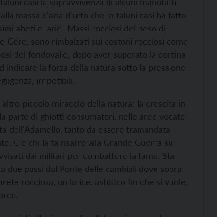
n taluni casi la sopravvivenza di alcuni manufatti
la massa d'aria d'urto che in taluni casi ha fatto
simi abeti e larici. Massi rocciosi del peso di
le Gére, sono rimbalzati sui costoni rocciosi come
bosi del fondovalle, dopo aver superato la cortina
 indicare la forza della natura sotto la pressione
igenza, irripetibili.
 altro piccolo miracolo della natura: la crescita in
da parte di ghiotti consumatori, nelle aree vocate,
alata dell'Adamello, tanto da essere tramandata
te. C'è chi la fa risalire alla Grande Guerra su
vvisati dai militari per combattere la fame. Sta
 due passi dal Ponte delle cambiali dove sopra
ete rocciosa, un larice, asfittico fin che si vuole,
arco.