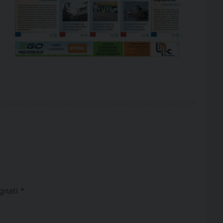
egnati
*