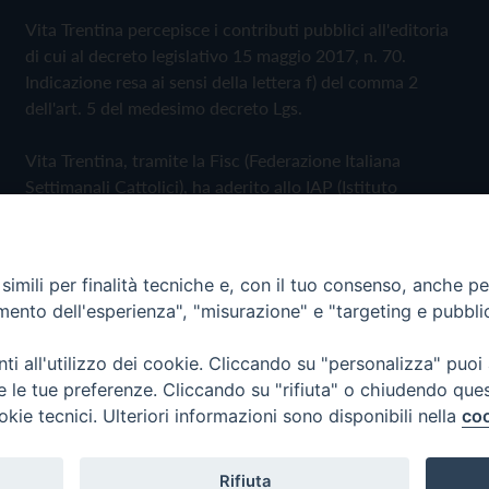
Vita Trentina percepisce i contributi pubblici all'editoria
di cui al decreto legislativo 15 maggio 2017, n. 70.
Indicazione resa ai sensi della lettera f) del comma 2
dell'art. 5 del medesimo decreto Lgs.
Vita Trentina, tramite la Fisc (Federazione Italiana
Settimanali Cattolici), ha aderito allo IAP (Istituto
dell'Autodisciplina Pubblicitaria) accettando il Codice di
Autodisciplina della Comunicazione Commerciale
imili per finalità tecniche e, con il tuo consenso, anche per 
Privacy Policy
Cookie Policy
amento dell'esperienza", "misurazione" e "targeting e pubbli
i all'utilizzo dei cookie. Cliccando su "personalizza" puoi
 Trentina Editrice
re le tue preferenze. Cliccando su "rifiuta" o chiudendo que
okie tecnici. Ulteriori informazioni sono disponibili nella
coo
Rifiuta