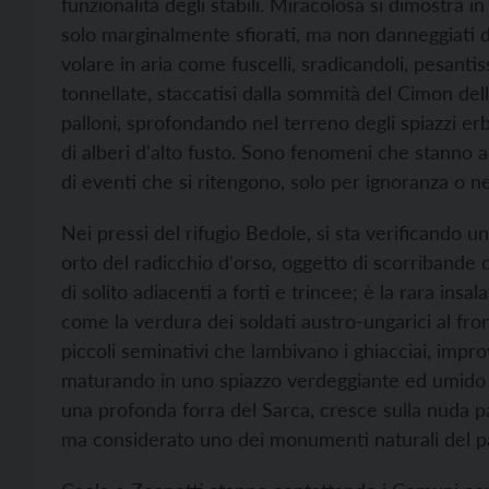
funzionalità degli stabili. Miracolosa si dimostra i
solo marginalmente sfiorati, ma non danneggiati dal
volare in aria come fuscelli, sradicandoli, pesantis
tonnellate, staccatisi dalla sommità del Cimon del
palloni, sprofondando nel terreno degli spiazzi er
di alberi d'alto fusto. Sono fenomeni che stanno ad
di eventi che si ritengono, solo per ignoranza o negl
Nei pressi del rifugio Bedole, si sta verificando un
orto del radicchio d'orso, oggetto di scorribande 
di solito adiacenti a forti e trincee; è la rara ins
come la verdura dei soldati austro-ungarici al fron
piccoli seminativi che lambivano i ghiacciai, impro
maturando in uno spiazzo verdeggiante ed umido a
una profonda forra del Sarca, cresce sulla nuda par
ma considerato uno dei monumenti naturali del p