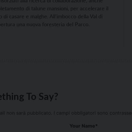
orziati alla ricerca di collaborazione, anche
spletamento di talune mansioni, per accelerare il
ino di casare e malghe. All'imbocco della Val di
apertura una nuova foresteria del Parco.
thing To Say?
mail non sarà pubblicato.
I campi obbligatori sono contrass
Your Name
*