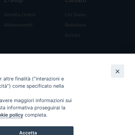
Vendita Online
Chi Siamo
Abbonamenti
Redazione
Scrivici
altre finalità ("interazioni e
cità") come specificato nella
 avere maggiori informazioni sui
sta informativa proseguirai la
kie policy
completa.
Torna all'inizio
Accetta