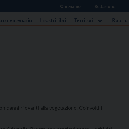
Chi Siamo
Redazione
stro centenario
I nostri libri
Territori
Rubric
n danni rilevanti alla vegetazione. Coinvolti i