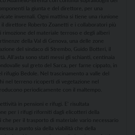
 parco Adamello-Brenta con continui sopralluoghi del
componenti la giunta e del direttore, per una
icate invernali. Ogni mattina si tiene una riunione
il direttore Roberto Zoanetti e i collaboratori più
di rimozione del materiale terroso e degli alberi
ertinenze della Val di Genova, una delle zone
azione del sindaco di Strembo, Guido Botteri, il
. All'asta sono stati messi gli schianti, centinaia
fondovalle sul greto del Sarca, per farne cippato, in
el rifugio Bedole. Nel trascinamento a valle del
i nel terreno ricoperti di vegetazione nel
riproducono periodicamente con il maltempo.
ttività in pensioni e rifugi. E' risultata
per i rifugi riforniti dagli elicotteri della
ni che per il trasporto di materiale vario necessario
essa a punto sia della viabilità che della