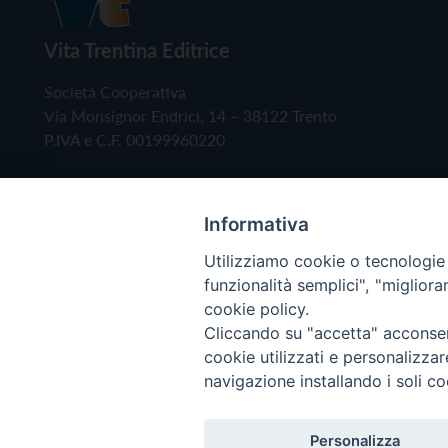
Vita Trentina Editrice
Società Cooperativa
Via Monsignor Endrici, 14 – 38122 Trento
P.IVA e C.F. 00199960220
Informativa
Utilizziamo cookie o tecnologie s
funzionalità semplici", "miglior
cookie policy.
Cliccando su "accetta" acconsent
Copyright © 2019 - Tutti i diritti riservati - Vita
cookie utilizzati e personalizza
navigazione installando i soli co
Privacy Policy
Personalizza