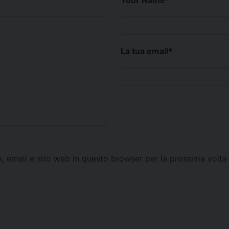
Your Name
*
La tua email
*
e, email e sito web in questo browser per la prossima vol