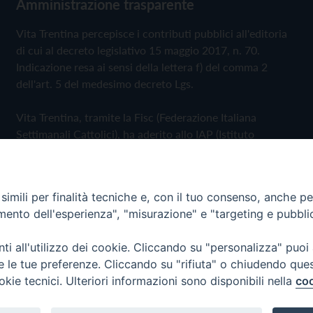
Amministrazione trasparente
Vita Trentina percepisce i contributi pubblici all'editoria
di cui al decreto legislativo 15 maggio 2017, n. 70.
Indicazione resa ai sensi della lettera f) del comma 2
dell'art. 5 del medesimo decreto Lgs.
Vita Trentina, tramite la Fisc (Federazione Italiana
Settimanali Cattolici), ha aderito allo IAP (Istituto
dell'Autodisciplina Pubblicitaria) accettando il Codice di
Autodisciplina della Comunicazione Commerciale
imili per finalità tecniche e, con il tuo consenso, anche per 
Privacy Policy
Cookie Policy
amento dell'esperienza", "misurazione" e "targeting e pubbli
i all'utilizzo dei cookie. Cliccando su "personalizza" puoi
 Trentina Editrice
re le tue preferenze. Cliccando su "rifiuta" o chiudendo que
okie tecnici. Ulteriori informazioni sono disponibili nella
coo