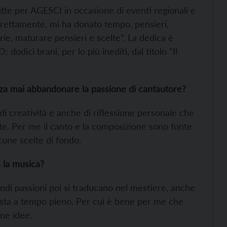
critte per AGESCI in occasione di eventi regionali e
ndirettamente, mi ha donato tempo, pensieri,
rie, maturare pensieri e scelte”. La dedica è
dodici brani, per lo più inediti, dal titolo “Il
nza mai abbandonare la passione di cantautore?
di creatività e anche di riflessione personale che
te. Per me il canto e la composizione sono fonte
lcune scelte di fondo.
 la musica?
ndi passioni poi si traducano nel mestiere, anche
cista a tempo pieno. Per cui è bene per me che
ne idee.