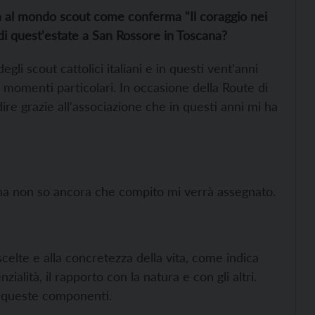
a al mondo scout come conferma "Il coraggio nei
di quest'estate a San Rossore in Toscana?
gli scout cattolici italiani e in questi vent'anni
a momenti particolari. In occasione della Route di
re grazie all'associazione che in questi anni mi ha
, ma non so ancora che compito mi verrà assegnato.
 scelte e alla concretezza della vita, come indica
zialità, il rapporto con la natura e con gli altri.
e queste componenti.