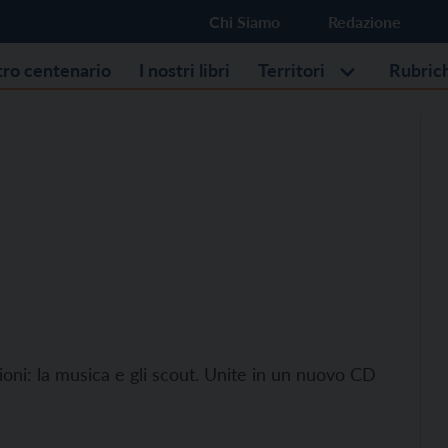
Chi Siamo
Redazione
stro centenario
I nostri libri
Territori
Rubric
ni: la musica e gli scout. Unite in un nuovo CD