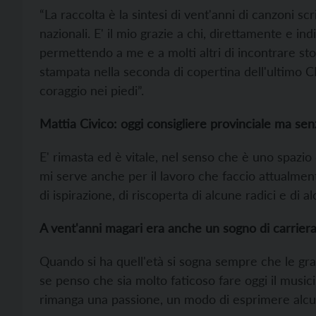
“La raccolta è la sintesi di vent'anni di canzoni s
nazionali. E' il mio grazie a chi, direttamente e i
permettendo a me e a molti altri di incontrare sto
stampata nella seconda di copertina dell'ultimo CD: 
coraggio nei piedi”.
Mattia Civico: oggi consigliere provinciale ma se
E' rimasta ed è vitale, nel senso che è uno spazio 
mi serve anche per il lavoro che faccio attualmen
di ispirazione, di riscoperta di alcune radici e di a
A vent'anni magari era anche un sogno di carriera
Quando si ha quell'età si sogna sempre che le gra
se penso che sia molto faticoso fare oggi il musi
rimanga una passione, un modo di esprimere alcu