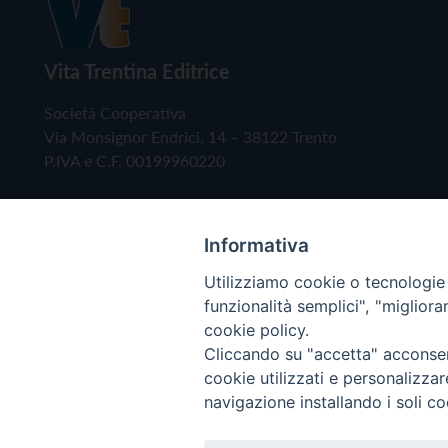
Vita Trentina Editrice
Società Cooperativa
Via Monsignor Endrici, 14 – 38122 Trento
P.IVA e C.F. 00199960220
Informativa
Utilizziamo cookie o tecnologie s
funzionalità semplici", "miglior
cookie policy.
Cliccando su "accetta" acconsent
Copyright © 2019 - Tutti i diritti riservati - Vita
cookie utilizzati e personalizza
navigazione installando i soli co
Privacy Policy