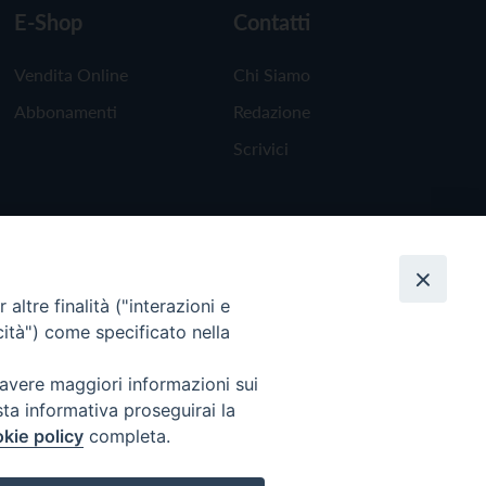
E-Shop
Contatti
Vendita Online
Chi Siamo
Abbonamenti
Redazione
Scrivici
altre finalità ("interazioni e
cità") come specificato nella
 avere maggiori informazioni sui
sta informativa proseguirai la
kie policy
completa.