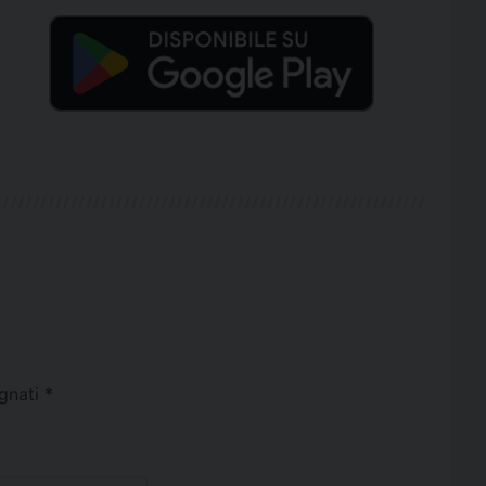
egnati
*