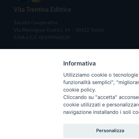
Vita Trentina Editrice
Società Cooperativa
Via Monsignor Endrici, 14 – 38122 Trento
P.IVA e C.F. 00199960220
Informativa
Utilizziamo cookie o tecnologie s
funzionalità semplici", "miglior
cookie policy.
Cliccando su "accetta" acconsent
Copyright © 2019 - Tutti i diritti riservati - Vita
cookie utilizzati e personalizza
navigazione installando i soli co
Privacy Policy
Personalizza