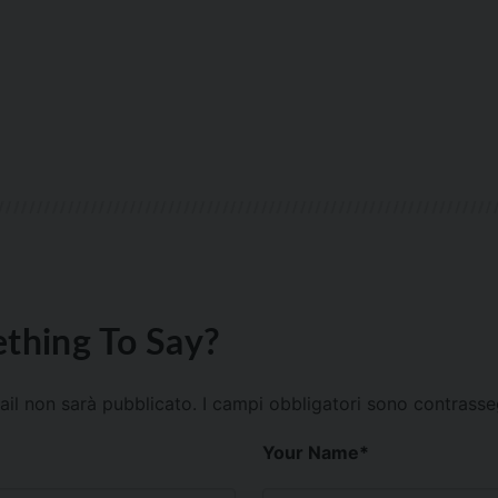
thing To Say?
mail non sarà pubblicato.
I campi obbligatori sono contrass
Your Name
*