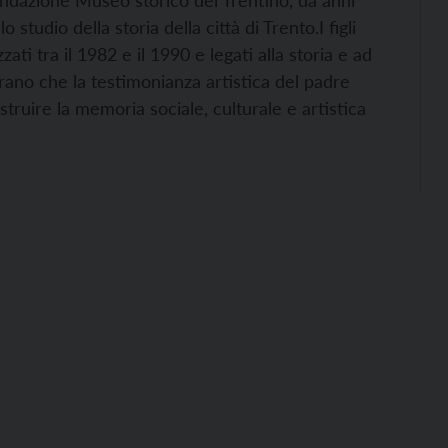
ondazione Museo storico del Trentino, da anni
studio della storia della città di Trento.
I figli
zzati tra il 1982 e il 1990 e legati alla storia e ad
erano che la testimonianza artistica del padre
truire la memoria sociale, culturale e artistica