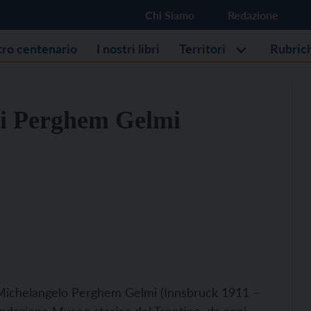
Chi Siamo
Redazione
stro centenario
I nostri libri
Territori
Rubric
di Perghem Gelmi
r Michelangelo Perghem Gelmi (Innsbruck 1911 –