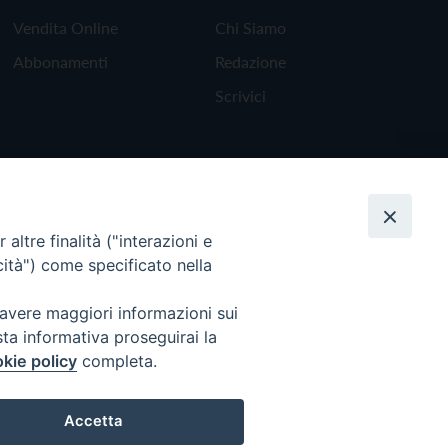
Vendita Online
Chi Siamo
Abbonamenti
Redazione
Scrivici
altre finalità ("interazioni e
cità") come specificato nella
 avere maggiori informazioni sui
sta informativa proseguirai la
kie policy
completa.
Torna all'inizio
Accetta