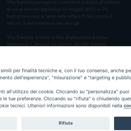
Vita Trentina percepisce i contributi pubblici all'editoria
di cui al decreto legislativo 15 maggio 2017, n. 70.
Indicazione resa ai sensi della lettera f) del comma 2
dell'art. 5 del medesimo decreto Lgs.
Vita Trentina, tramite la Fisc (Federazione Italiana
Settimanali Cattolici), ha aderito allo IAP (Istituto
dell'Autodisciplina Pubblicitaria) accettando il Codice di
Autodisciplina della Comunicazione Commerciale
imili per finalità tecniche e, con il tuo consenso, anche per 
Privacy Policy
Cookie Policy
amento dell'esperienza", "misurazione" e "targeting e pubbli
i all'utilizzo dei cookie. Cliccando su "personalizza" puoi
 Trentina Editrice
re le tue preferenze. Cliccando su "rifiuta" o chiudendo que
okie tecnici. Ulteriori informazioni sono disponibili nella
coo
Rifiuta