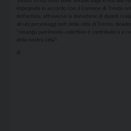
Trento 1992) sono state donate dagli eredi alla F
impegnata in accordo con il Comune di Trento nello 
dell’artista, attraverso la donazione di dipinti reali
alcuni personaggi noti della città di Trento, desid
“rimanga patrimonio collettivo e contribuisca a cos
della nostra città”.
di