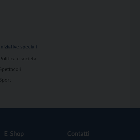
Iniziative speciali
Politica e società
Spettacoli
Sport
E-Shop
Contatti