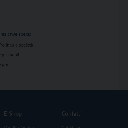
Iniziative speciali
Politica e società
Spettacoli
Sport
E-Shop
Contatti
Vendita Online
Chi Siamo