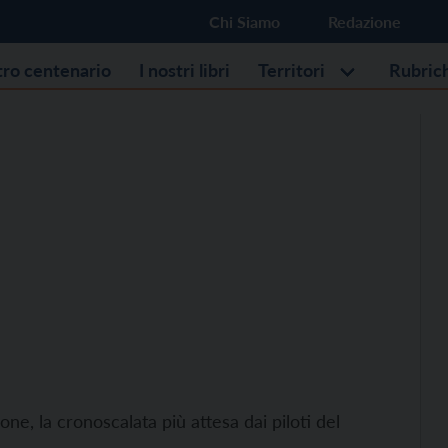
Chi Siamo
Redazione
stro centenario
I nostri libri
Territori
Rubric
e, la cronoscalata più attesa dai piloti del