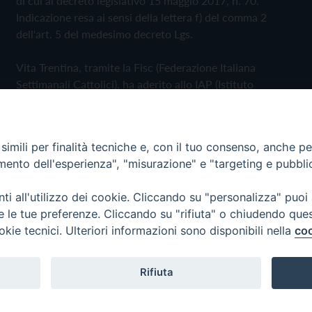
di cui al decreto legislativo 15 maggio 2017, n. 70.
Indicazione resa ai sensi della lettera f) del comma 2
dell'art. 5 del medesimo decreto Lgs.
Vita Trentina, tramite la Fisc (Federazione Italiana
Settimanali Cattolici), ha aderito allo IAP (Istituto
dell'Autodisciplina Pubblicitaria) accettando il Codice di
Autodisciplina della Comunicazione Commerciale
imili per finalità tecniche e, con il tuo consenso, anche per 
Privacy Policy
Cookie Policy
amento dell'esperienza", "misurazione" e "targeting e pubbli
i all'utilizzo dei cookie. Cliccando su "personalizza" puoi
 Trentina Editrice
re le tue preferenze. Cliccando su "rifiuta" o chiudendo que
okie tecnici. Ulteriori informazioni sono disponibili nella
coo
Rifiuta