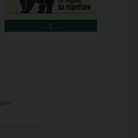
egnati
*