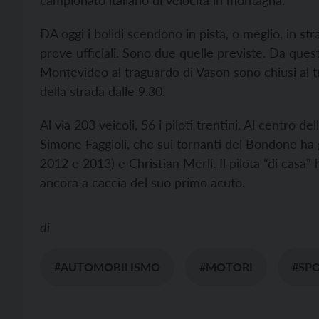
campionato italiano di velocità in montagna.
DA oggi i bolidi scendono in pista, o meglio, in str
prove ufficiali. Sono due quelle previste. Da questa
Montevideo al traguardo di Vason sono chiusi al tr
della strada dalle 9.30.
Al via 203 veicoli, 56 i piloti trentini. Al centro 
Simone Faggioli, che sui tornanti del Bondone ha 
2012 e 2013) e Christian Merli. Il pilota “di casa”
ancora a caccia del suo primo acuto.
di
#AUTOMOBILISMO
#MOTORI
#SP