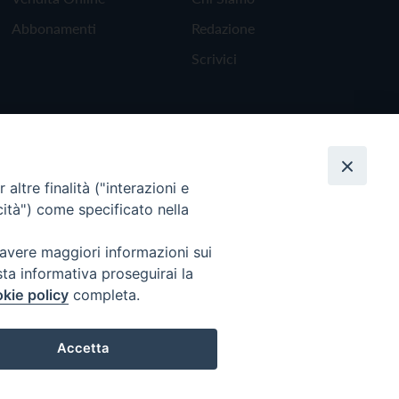
Abbonamenti
Redazione
Scrivici
altre finalità ("interazioni e
cità") come specificato nella
 avere maggiori informazioni sui
sta informativa proseguirai la
kie policy
completa.
Torna all'inizio
Accetta
Preferenze Cookie