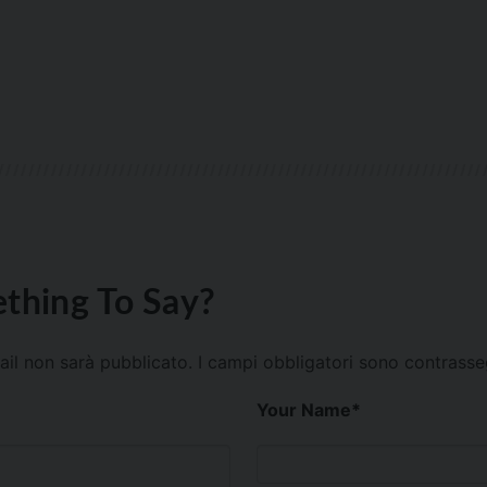
thing To Say?
mail non sarà pubblicato.
I campi obbligatori sono contrass
Your Name
*