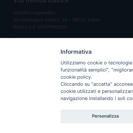
Società Cooperativa
Via Monsignor Endrici, 14 – 38122 Trento
P.IVA e C.F. 00199960220
Informativa
Utilizziamo cookie o tecnologie s
funzionalità semplici", "miglior
cookie policy.
Cliccando su "accetta" acconsent
Copyright © 2019 - Tutti i diritti riservati - Vita
cookie utilizzati e personalizza
navigazione installando i soli co
Privacy Policy
Personalizza