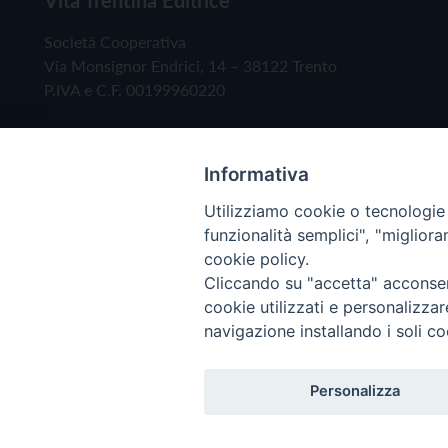
Società Cooperativa
Via Monsignor Endrici, 14 – 38122 Trento
P.IVA e C.F. 00199960220
Informativa
Utilizziamo cookie o tecnologie s
funzionalità semplici", "miglior
cookie policy.
Cliccando su "accetta" acconsent
Copyright © 2019 - Tutti i diritti riservati - Vita
cookie utilizzati e personalizza
navigazione installando i soli co
Privacy Policy
Personalizza