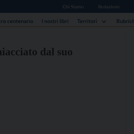
Chi Siamo
Redazione
stro centenario
I nostri libri
Territori
Rubric
iacciato dal suo