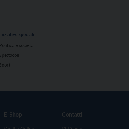
Iniziative speciali
Politica e società
Spettacoli
Sport
E-Shop
Contatti
Vendita Online
Chi Siamo