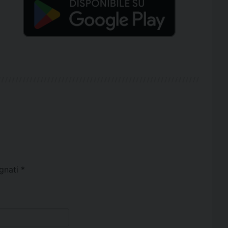
egnati
*