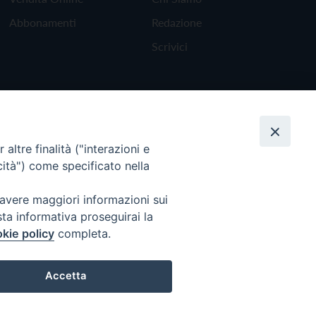
Abbonamenti
Redazione
Scrivici
altre finalità ("interazioni e
cità") come specificato nella
 avere maggiori informazioni sui
sta informativa proseguirai la
kie policy
completa.
Torna all'inizio
Accetta
Preferenze Cookie