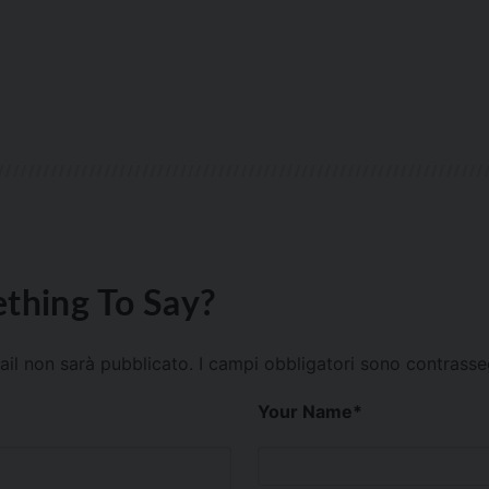
thing To Say?
mail non sarà pubblicato.
I campi obbligatori sono contrass
Your Name
*