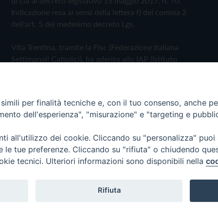
di cui al decreto legislativo 15 maggio 2017, n. 70.
Indicazione resa ai sensi della lettera f) del comma 2
dell'art. 5 del medesimo decreto Lgs.
Vita Trentina, tramite la Fisc (Federazione Italiana
Settimanali Cattolici), ha aderito allo IAP (Istituto
dell'Autodisciplina Pubblicitaria) accettando il Codice di
Autodisciplina della Comunicazione Commerciale
imili per finalità tecniche e, con il tuo consenso, anche per 
Privacy Policy
Cookie Policy
amento dell'esperienza", "misurazione" e "targeting e pubbli
i all'utilizzo dei cookie. Cliccando su "personalizza" puoi
 Trentina Editrice
re le tue preferenze. Cliccando su "rifiuta" o chiudendo que
okie tecnici. Ulteriori informazioni sono disponibili nella
coo
Rifiuta