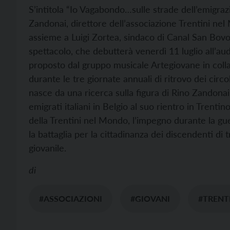
S’intitola “Io Vagabondo…sulle strade dell’emigraz
Zandonai, direttore dell’associazione Trentini ne
assieme a Luigi Zortea, sindaco di Canal San Bovo,
spettacolo, che debutterà venerdì 11 luglio all’a
proposto dal gruppo musicale Artegiovane in coll
durante le tre giornate annuali di ritrovo dei circol
nasce da una ricerca sulla figura di Rino Zandonai,
emigrati italiani in Belgio al suo rientro in Trentin
della Trentini nel Mondo, l’impegno durante la gue
la battaglia per la cittadinanza dei discendenti di 
giovanile.
di
#ASSOCIAZIONI
#GIOVANI
#TRENT