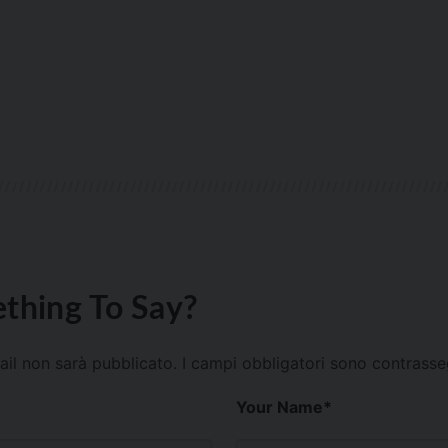
thing To Say?
mail non sarà pubblicato.
I campi obbligatori sono contrass
Your Name
*