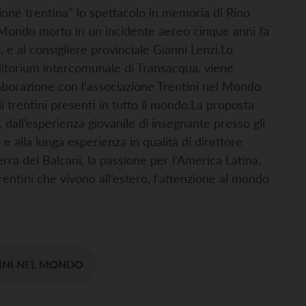
ione trentina” lo spettacolo in memoria di Rino
l Mondo morto in un incidente aereo cinque anni fa
 e al consigliere provinciale Gianni Lenzi.
Lo
uditorium intercomunale di Transacqua, viene
aborazione con l’associazione Trentini nel Mondo
i trentini presenti in tutto il mondo.
La proposta
 dall’esperienza giovanile di insegnante presso gli
o e alla lunga esperienza in qualità di direttore
rra dei Balcani, la passione per l’America Latina,
trentini che vivono all’estero, l’attenzione al mondo
INI NEL MONDO