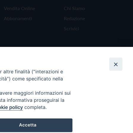
Vendita Online
Chi Siamo
Abbonamenti
Redazione
Scrivici
altre finalità ("interazioni e
cità") come specificato nella
 avere maggiori informazioni sui
sta informativa proseguirai la
kie policy
completa.
Torna all'inizio
Accetta