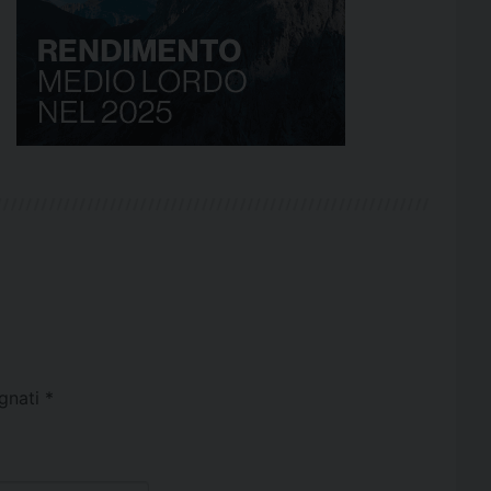
egnati
*