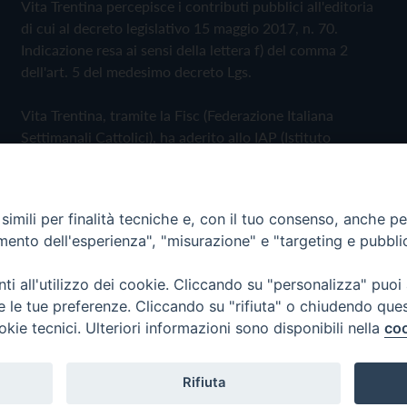
Vita Trentina percepisce i contributi pubblici all'editoria
di cui al decreto legislativo 15 maggio 2017, n. 70.
Indicazione resa ai sensi della lettera f) del comma 2
dell'art. 5 del medesimo decreto Lgs.
Vita Trentina, tramite la Fisc (Federazione Italiana
Settimanali Cattolici), ha aderito allo IAP (Istituto
dell'Autodisciplina Pubblicitaria) accettando il Codice di
Autodisciplina della Comunicazione Commerciale
imili per finalità tecniche e, con il tuo consenso, anche per 
Privacy Policy
Cookie Policy
amento dell'esperienza", "misurazione" e "targeting e pubbli
i all'utilizzo dei cookie. Cliccando su "personalizza" puoi
 Trentina Editrice
re le tue preferenze. Cliccando su "rifiuta" o chiudendo que
okie tecnici. Ulteriori informazioni sono disponibili nella
coo
Rifiuta