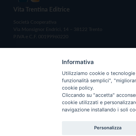
Vita Trentina Editrice
Società Cooperativa
Via Monsignor Endrici, 14 – 38122 Trento
P.IVA e C.F. 00199960220
Informativa
Utilizziamo cookie o tecnologie s
funzionalità semplici", "miglior
cookie policy.
Cliccando su "accetta" acconsent
Copyright © 2019 - Tutti i diritti riservati - Vita
cookie utilizzati e personalizza
navigazione installando i soli co
Privacy Policy
Personalizza