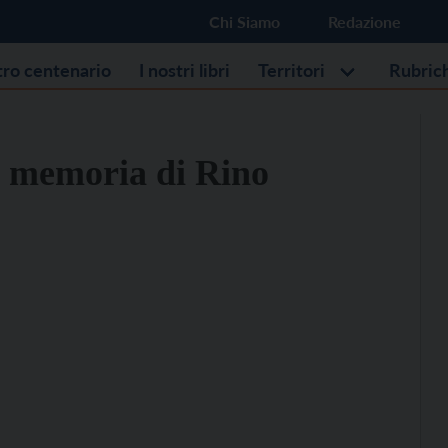
Chi Siamo
Redazione
stro centenario
I nostri libri
Territori
Rubric
n memoria di Rino