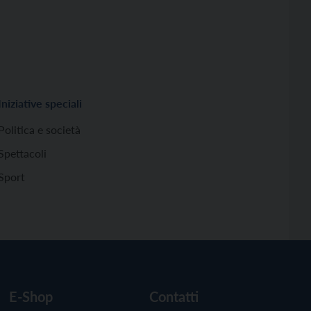
Iniziative speciali
Politica e società
Spettacoli
Sport
E-Shop
Contatti