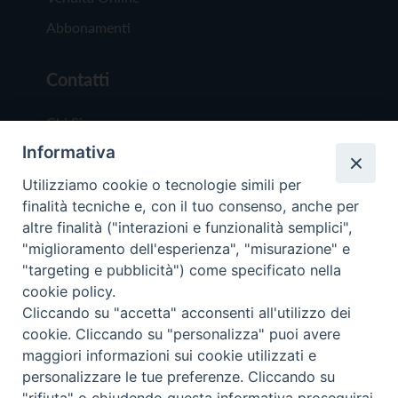
Abbonamenti
Contatti
Chi Siamo
Informativa
Redazione
Scrivici
Utilizziamo cookie o tecnologie simili per
finalità tecniche e, con il tuo consenso, anche per
altre finalità ("interazioni e funzionalità semplici",
"miglioramento dell'esperienza", "misurazione" e
"targeting e pubblicità") come specificato nella
cookie policy.
Copyright © 2019 - Tutti i diritti riservati - Vit
Cliccando su "accetta" acconsenti all'utilizzo dei
Trentina Editrice
cookie. Cliccando su "personalizza" puoi avere
maggiori informazioni sui cookie utilizzati e
Privacy Policy
personalizzare le tue preferenze. Cliccando su
Torna all'inizi