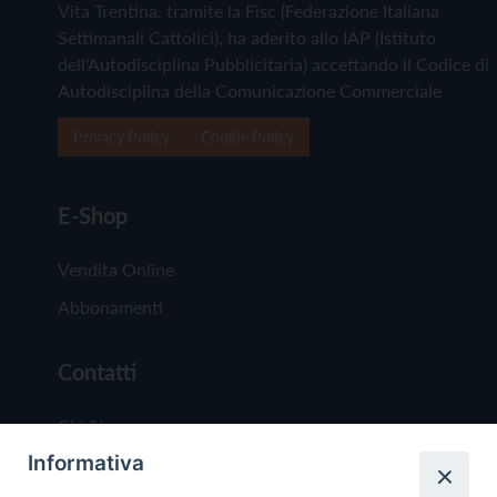
Vita Trentina, tramite la Fisc (Federazione Italiana
Settimanali Cattolici), ha aderito allo IAP (Istituto
dell'Autodisciplina Pubblicitaria) accettando il Codice di
Autodisciplina della Comunicazione Commerciale
Privacy Policy
Cookie Policy
E-Shop
Vendita Online
Abbonamenti
Contatti
Chi Siamo
Informativa
Redazione