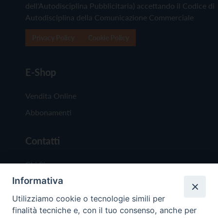
dell'Autodisciplina Pubblicitaria) accettando il Codice di
Autodisciplina della Comunicazione Commerciale
Privacy Policy
Cookie Policy
E-Shop
Vendita Online
Abbonamenti
Contatti
Chi Siamo
Informativa
Redazione
Scrivici
Utilizziamo cookie o tecnologie simili per
finalità tecniche e, con il tuo consenso, anche per