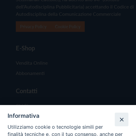
dell'Autodisciplina Pubblicitaria) accettando il Codice di
Autodisciplina della Comunicazione Commerciale
Privacy Policy
Cookie Policy
E-Shop
Vendita Online
Abbonamenti
Contatti
Chi Siamo
Informativa
Redazione
Scrivici
Utilizziamo cookie o tecnologie simili per
finalità tecniche e, con il tuo consenso, anche per