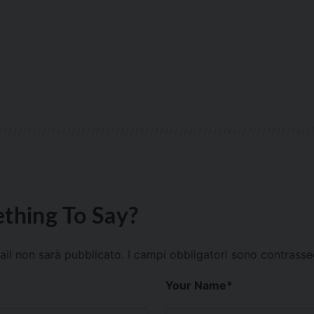
thing To Say?
mail non sarà pubblicato.
I campi obbligatori sono contrass
Your Name
*