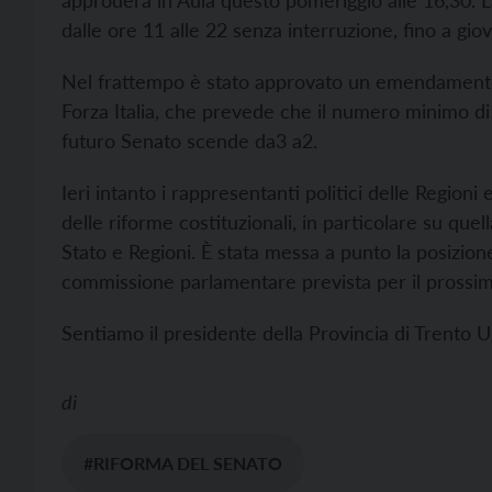
approderà in Aula questo pomeriggio alle 16,30. La
dalle ore 11 alle 22 senza interruzione, fino a giov
Nel frattempo è stato approvato un emendamento
Forza Italia, che prevede che il numero minimo di
futuro Senato scende da3 a2.
Ieri intanto i rappresentanti politici delle Regioni
delle riforme costituzionali, in particolare su quell
Stato e Regioni. È stata messa a punto la posizione
commissione parlamentare prevista per il prossimo
Sentiamo il presidente della Provincia di Trento Ug
di
#RIFORMA DEL SENATO