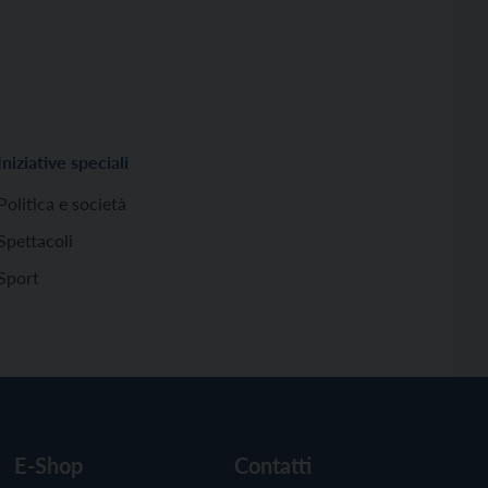
Iniziative speciali
Politica e società
Spettacoli
Sport
E-Shop
Contatti