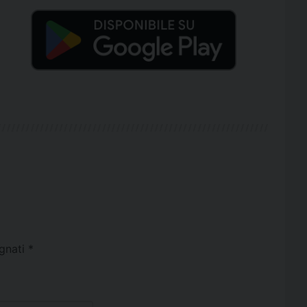
egnati
*