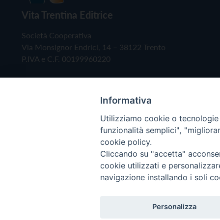
Vita Trentina Editrice
Società Cooperativa
Via Monsignor Endrici, 14 – 38122 Trento
P.IVA e C.F. 00199960220
Informativa
Utilizziamo cookie o tecnologie s
funzionalità semplici", "miglior
cookie policy.
Cliccando su "accetta" acconsent
Copyright © 2019 - Tutti i diritti riservati - Vita
cookie utilizzati e personalizza
navigazione installando i soli co
Privacy Policy
Personalizza