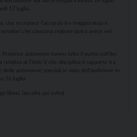
 discussione sul ddl proseguirà lunedì 14 luglio
edì 17 luglio.
, che recepisce l’accordo tra maggioranza e
 senatori che ciascuna regione potrà avere nel
 e Province autonome hanno fatto il punto sull’iter
a relativa al Titolo V che disciplina il rapporto tra
 delle autonomie speciali in vista dell’audizione in
 16 luglio.
o Rossi. (ascolta qui sotto)