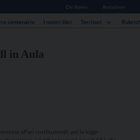
Chi Siamo
Redazione
stro centenario
I nostri libri
Territori
Rubric
dl in Aula
ssione affari costituzionali; poi la legge