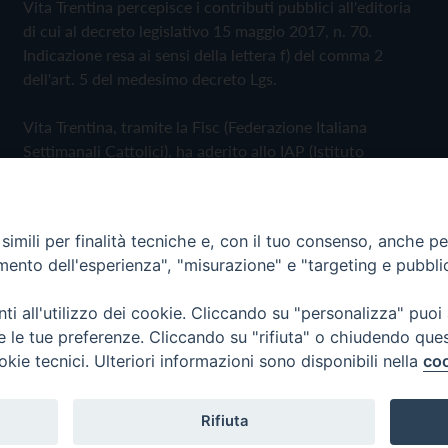
Vita Trentina percepisce i contributi pubblici all'editoria
di cui al decreto legislativo 15 maggio 2017, n. 70.
Indicazione resa ai sensi della lettera f) del comma 2
dell'art. 5 del medesimo decreto Lgs.
Vita Trentina, tramite la Fisc (Federazione Italiana
Settimanali Cattolici), ha aderito allo IAP (Istituto
dell'Autodisciplina Pubblicitaria) accettando il Codice di
Autodisciplina della Comunicazione Commerciale
imili per finalità tecniche e, con il tuo consenso, anche per 
Privacy Policy
Cookie Policy
amento dell'esperienza", "misurazione" e "targeting e pubbli
i all'utilizzo dei cookie. Cliccando su "personalizza" puoi
 Trentina Editrice
re le tue preferenze. Cliccando su "rifiuta" o chiudendo que
okie tecnici. Ulteriori informazioni sono disponibili nella
coo
Rifiuta