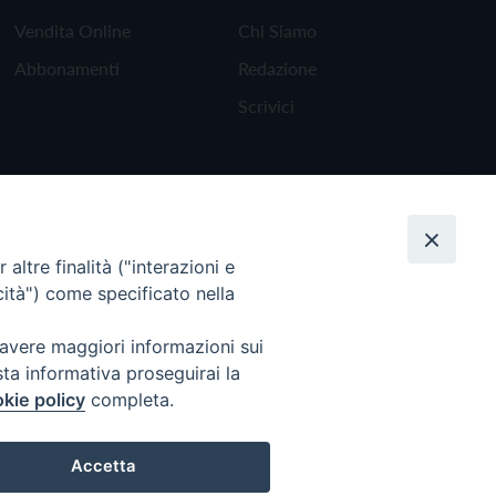
Vendita Online
Chi Siamo
Abbonamenti
Redazione
Scrivici
altre finalità ("interazioni e
cità") come specificato nella
 avere maggiori informazioni sui
sta informativa proseguirai la
kie policy
completa.
Torna all'inizio
Accetta