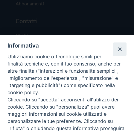
Abbonamenti
Contatti
Chi Siamo
Informativa
Redazione
Scrivici
Utilizziamo cookie o tecnologie simili per
finalità tecniche e, con il tuo consenso, anche per
altre finalità ("interazioni e funzionalità semplici",
"miglioramento dell'esperienza", "misurazione" e
"targeting e pubblicità") come specificato nella
cookie policy.
Copyright © 2019 - Tutti i diritti riservati - Vit
Cliccando su "accetta" acconsenti all'utilizzo dei
Trentina Editrice
cookie. Cliccando su "personalizza" puoi avere
maggiori informazioni sui cookie utilizzati e
Privacy Policy
personalizzare le tue preferenze. Cliccando su
Torna all'inizi
"rifiuta" o chiudendo questa informativa proseguirai