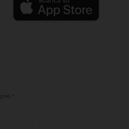
egnati
*