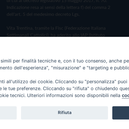
di cui al decreto legislativo 15 maggio 2017, n. 70.
Indicazione resa ai sensi della lettera f) del comma 2
dell'art. 5 del medesimo decreto Lgs.
Vita Trentina, tramite la Fisc (Federazione Italiana
Settimanali Cattolici), ha aderito allo IAP (Istituto
dell'Autodisciplina Pubblicitaria) accettando il Codice di
Autodisciplina della Comunicazione Commerciale
imili per finalità tecniche e, con il tuo consenso, anche per 
Privacy Policy
Cookie Policy
amento dell'esperienza", "misurazione" e "targeting e pubbli
i all'utilizzo dei cookie. Cliccando su "personalizza" puoi
 Trentina Editrice
re le tue preferenze. Cliccando su "rifiuta" o chiudendo que
okie tecnici. Ulteriori informazioni sono disponibili nella
coo
Rifiuta