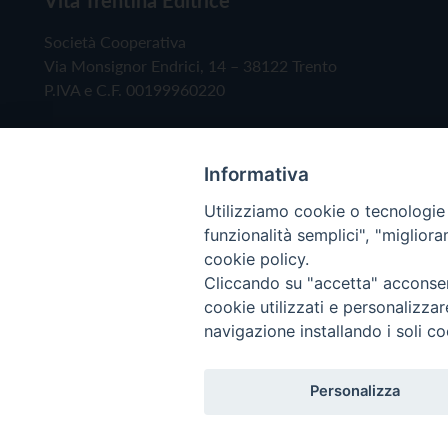
Società Cooperativa
Via Monsignor Endrici, 14 – 38122 Trento
P.IVA e C.F. 00199960220
Informativa
Utilizziamo cookie o tecnologie s
funzionalità semplici", "miglior
cookie policy.
Cliccando su "accetta" acconsent
Copyright © 2019 - Tutti i diritti riservati - Vita
cookie utilizzati e personalizza
navigazione installando i soli co
Privacy Policy
Personalizza