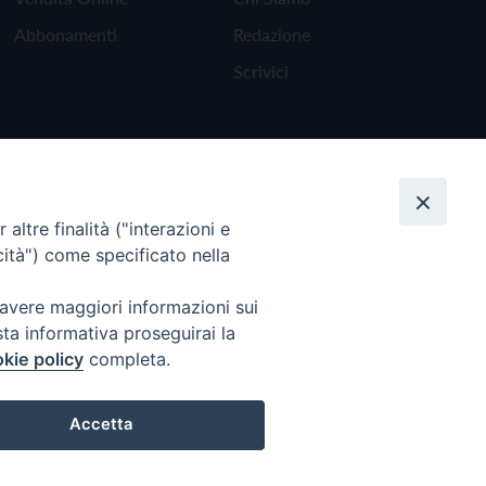
Abbonamenti
Redazione
Scrivici
altre finalità ("interazioni e
cità") come specificato nella
 avere maggiori informazioni sui
sta informativa proseguirai la
kie policy
completa.
Torna all'inizio
Accetta
Preferenze Cookie