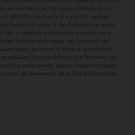
a Pharma, andato a vincere sul traguardo di Nancy
ia del vincitore, che l’ha voluta condividere con
a in difficoltà con l’uscita di scena del capitano
a frazione di corsa: “E’ fin dall’inizio che siamo
foni Rai- ci abbiamo provato pure sul pavè, ma le
o fare una lista della spesa con i problemi che
siamo gioire anche noi. E’ stata un grandissima
i, grandissimo il lavoro di Petacchi e Renshaw, non
 sono felice anche perchè questo risultato mi ripaga
erica per gli allenamenti, già al Giro di Svizzera ho