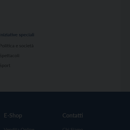
Iniziative speciali
Politica e società
Spettacoli
Sport
E-Shop
Contatti
Vendita Online
Chi Siamo