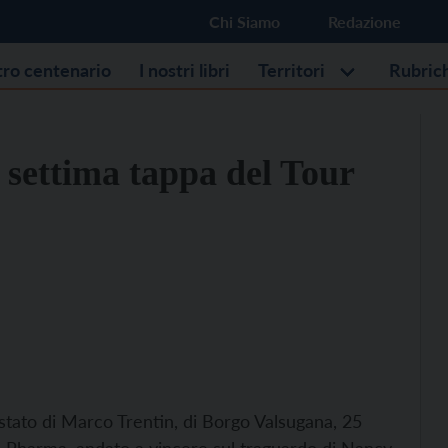
Chi Siamo
Redazione
stro centenario
I nostri libri
Territori
Rubric
a settima tappa del Tour
è stato di Marco Trentin, di Borgo Valsugana, 25