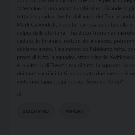
anni il prossimo 2 agosto, che corre per la Omeg
al termine di una volata lunghissima. Grande la gio
tutta la squadra che fin dall’inizio del Tour è andat
Mark Cavendish, dopo la rovinosa caduta della prim
colpiti dalla sfortuna – ha detto Trentin ai micro
cadute, le forature, rotture della catene, potremm
abbiamo avuto. Finalmente ce l’abbiamo fatta, pos
prova di tutta la squadra, straordinario Kwitkovsk
è la vittoria di Trentin ma di tutta la squadra. Io
dei tanti sacrifici fatti, sono stato due mesi in Am
vinto una tappa, oggi questa. Sono contento”.
di
#CICLISMO
#SPORT