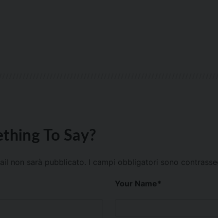
thing To Say?
mail non sarà pubblicato.
I campi obbligatori sono contrass
Your Name
*