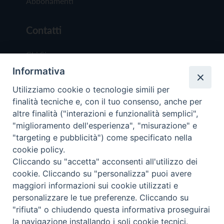
Abbonamenti
Contatti
Chi Siamo
Informativa
Redazione
Scrivici
Utilizziamo cookie o tecnologie simili per
finalità tecniche e, con il tuo consenso, anche per
altre finalità ("interazioni e funzionalità semplici",
"miglioramento dell'esperienza", "misurazione" e
"targeting e pubblicità") come specificato nella
cookie policy.
Copyright © 2019 - Tutti i diritti riservati - Vit
Cliccando su "accetta" acconsenti all'utilizzo dei
Trentina Editrice
cookie. Cliccando su "personalizza" puoi avere
maggiori informazioni sui cookie utilizzati e
Privacy Policy
personalizzare le tue preferenze. Cliccando su
Torna all'inizi
"rifiuta" o chiudendo questa informativa proseguirai
la navigazione installando i soli cookie tecnici.