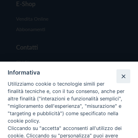
E-Shop
Vendita Online
Abbonamenti
Contatti
Chi Siamo
Informativa
Redazione
Scrivici
Utilizziamo cookie o tecnologie simili per
finalità tecniche e, con il tuo consenso, anche per
altre finalità ("interazioni e funzionalità semplici",
"miglioramento dell'esperienza", "misurazione" e
"targeting e pubblicità") come specificato nella
cookie policy.
Copyright © 2019 - Tutti i diritti riservati - Vit
Cliccando su "accetta" acconsenti all'utilizzo dei
Trentina Editrice
cookie. Cliccando su "personalizza" puoi avere