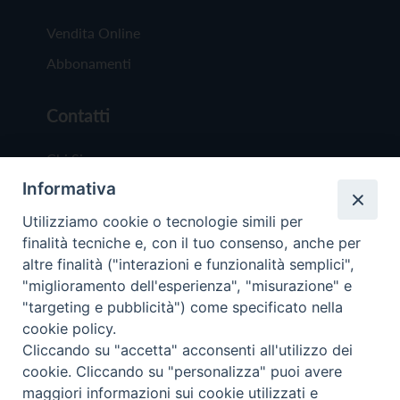
Vendita Online
Abbonamenti
Contatti
Chi Siamo
Informativa
Redazione
Scrivici
Utilizziamo cookie o tecnologie simili per
finalità tecniche e, con il tuo consenso, anche per
altre finalità ("interazioni e funzionalità semplici",
"miglioramento dell'esperienza", "misurazione" e
"targeting e pubblicità") come specificato nella
cookie policy.
Copyright © 2019 - Tutti i diritti riservati - Vit
Cliccando su "accetta" acconsenti all'utilizzo dei
Trentina Editrice
cookie. Cliccando su "personalizza" puoi avere
maggiori informazioni sui cookie utilizzati e