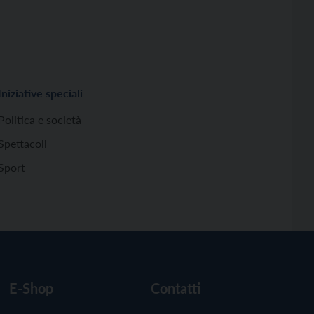
Iniziative speciali
Politica e società
Spettacoli
Sport
E-Shop
Contatti