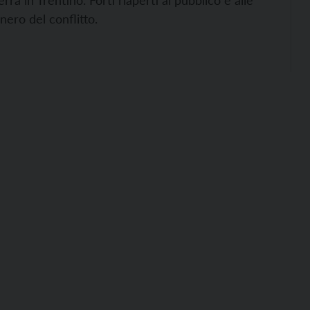
ra in Trentino. Forti riaperti al pubblico e alle
nero del conflitto.