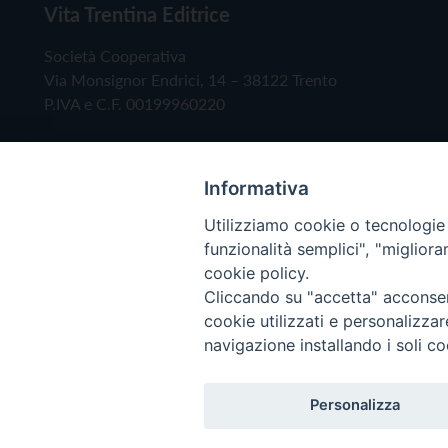
Vita Trentina Editrice
Società Cooperativa
Via Monsignor Endrici, 14 – 38122 Trento
P.IVA e C.F. 00199960220
Informativa
Utilizziamo cookie o tecnologie s
funzionalità semplici", "miglior
cookie policy.
Cliccando su "accetta" acconsent
Copyright © 2019 - Tutti i diritti riservati - Vita
cookie utilizzati e personalizza
navigazione installando i soli co
Privacy Policy
Personalizza