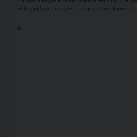
riscoprire luoghi e testimonianze della Grande guer
visite guidate e mostre che raccontano il periodo 
di