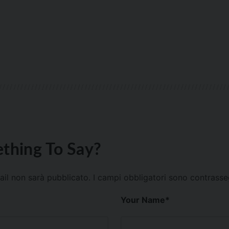
thing To Say?
mail non sarà pubblicato.
I campi obbligatori sono contrass
Your Name
*