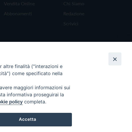
Vendita Online
Chi Siamo
Abbonamenti
Redazione
Scrivici
altre finalità ("interazioni e
cità") come specificato nella
 avere maggiori informazioni sui
sta informativa proseguirai la
kie policy
completa.
Torna all'inizio
Accetta