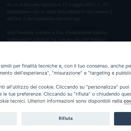
di cui al decreto legislativo 15 maggio 2017, n. 70.
Indicazione resa ai sensi della lettera f) del comma 2
dell'art. 5 del medesimo decreto Lgs.
Vita Trentina, tramite la Fisc (Federazione Italiana
Settimanali Cattolici), ha aderito allo IAP (Istituto
dell'Autodisciplina Pubblicitaria) accettando il Codice di
Autodisciplina della Comunicazione Commerciale
imili per finalità tecniche e, con il tuo consenso, anche per 
Privacy Policy
Cookie Policy
amento dell'esperienza", "misurazione" e "targeting e pubbli
i all'utilizzo dei cookie. Cliccando su "personalizza" puoi
 Trentina Editrice
re le tue preferenze. Cliccando su "rifiuta" o chiudendo que
okie tecnici. Ulteriori informazioni sono disponibili nella
coo
Rifiuta