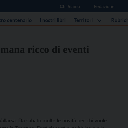
Chi Siamo
Redazione
stro centenario
I nostri libri
Territori
Rubric
mana ricco di eventi
Vallarsa. Da sabato molte le novità per chi vuole