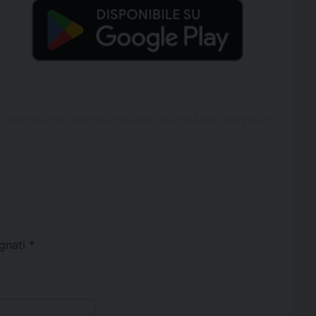
egnati
*