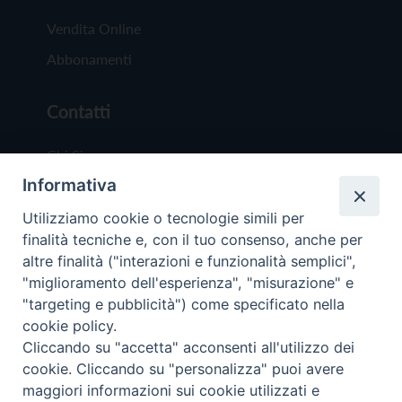
Vendita Online
Abbonamenti
Contatti
Chi Siamo
Informativa
Redazione
Scrivici
Utilizziamo cookie o tecnologie simili per
finalità tecniche e, con il tuo consenso, anche per
altre finalità ("interazioni e funzionalità semplici",
"miglioramento dell'esperienza", "misurazione" e
"targeting e pubblicità") come specificato nella
cookie policy.
Copyright © 2019 - Tutti i diritti riservati - Vit
Cliccando su "accetta" acconsenti all'utilizzo dei
Trentina Editrice
cookie. Cliccando su "personalizza" puoi avere
maggiori informazioni sui cookie utilizzati e
Privacy Policy