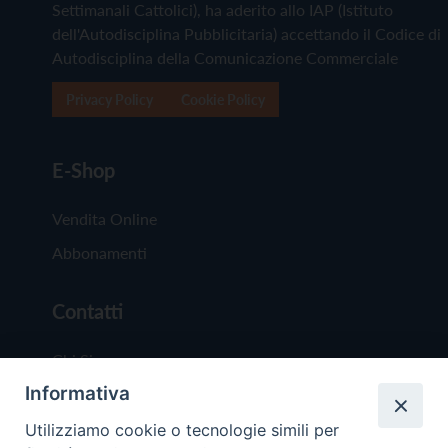
Settimanali Cattolici), ha aderito allo IAP (Istituto
dell'Autodisciplina Pubblicitaria) accettando il Codice di
Autodisciplina della Comunicazione Commerciale
Privacy Policy
Cookie Policy
E-Shop
Vendita Online
Abbonamenti
Contatti
Chi Siamo
Informativa
Redazione
Scrivici
Utilizziamo cookie o tecnologie simili per