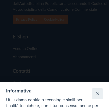
dell'Autodisciplina Pubblicitaria) accettando il Codice di
Autodisciplina della Comunicazione Commerciale
Privacy Policy
Cookie Policy
E-Shop
Vendita Online
Abbonamenti
Contatti
Chi Siamo
Informativa
Redazione
Scrivici
Utilizziamo cookie o tecnologie simili per
finalità tecniche e, con il tuo consenso, anche per