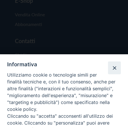
E-Shop
Vendita Online
Abbonamenti
Contatti
Chi Siamo
Informativa
Redazione
Scrivici
Utilizziamo cookie o tecnologie simili per
finalità tecniche e, con il tuo consenso, anche per
altre finalità ("interazioni e funzionalità semplici",
"miglioramento dell'esperienza", "misurazione" e
"targeting e pubblicità") come specificato nella
cookie policy.
Copyright © 2019 - Tutti i diritti riservati - Vit
Cliccando su "accetta" acconsenti all'utilizzo dei
Trentina Editrice
cookie. Cliccando su "personalizza" puoi avere