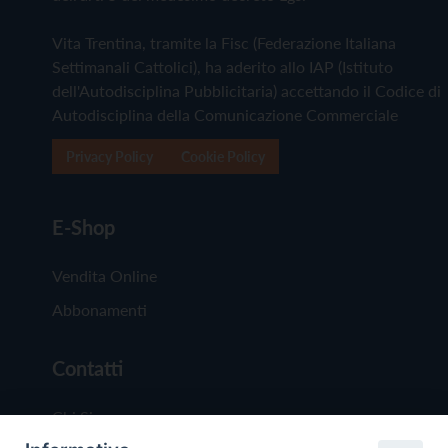
Vita Trentina, tramite la Fisc (Federazione Italiana
Settimanali Cattolici), ha aderito allo IAP (Istituto
dell'Autodisciplina Pubblicitaria) accettando il Codice di
Autodisciplina della Comunicazione Commerciale
Privacy Policy
Cookie Policy
E-Shop
Vendita Online
Abbonamenti
Contatti
Chi Siamo