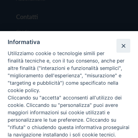
Contatti
Chi Siamo
Informativa
Redazione
Scrivici
Utilizziamo cookie o tecnologie simili per
finalità tecniche e, con il tuo consenso, anche per
altre finalità ("interazioni e funzionalità semplici",
"miglioramento dell'esperienza", "misurazione" e
"targeting e pubblicità") come specificato nella
cookie policy.
Copyright © 2019 - Tutti i diritti riservati - Vit
Cliccando su "accetta" acconsenti all'utilizzo dei
Trentina Editrice
cookie. Cliccando su "personalizza" puoi avere
maggiori informazioni sui cookie utilizzati e
Privacy Policy
personalizzare le tue preferenze. Cliccando su
Torna all'inizi
"rifiuta" o chiudendo questa informativa proseguirai
la navigazione installando i soli cookie tecnici.