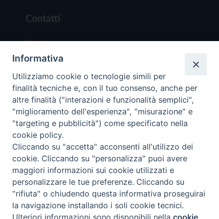
Contatti
Chi Siamo
Informativa
Redazione
Scrivici
Utilizziamo cookie o tecnologie simili per
finalità tecniche e, con il tuo consenso, anche per
altre finalità ("interazioni e funzionalità semplici",
"miglioramento dell'esperienza", "misurazione" e
"targeting e pubblicità") come specificato nella
cookie policy.
Copyright © 2019 - Tutti i diritti riservati - Vit
Cliccando su "accetta" acconsenti all'utilizzo dei
Trentina Editrice
cookie. Cliccando su "personalizza" puoi avere
maggiori informazioni sui cookie utilizzati e
Privacy Policy
personalizzare le tue preferenze. Cliccando su
Torna all'inizi
"rifiuta" o chiudendo questa informativa proseguirai
la navigazione installando i soli cookie tecnici.
Ulteriori informazioni sono disponibili nella
cookie