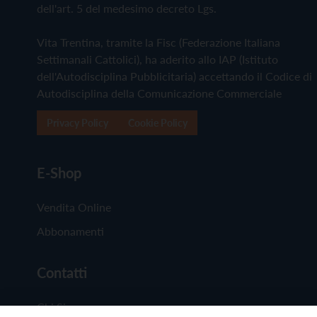
dell'art. 5 del medesimo decreto Lgs.
Vita Trentina, tramite la Fisc (Federazione Italiana
Settimanali Cattolici), ha aderito allo IAP (Istituto
dell'Autodisciplina Pubblicitaria) accettando il Codice di
Autodisciplina della Comunicazione Commerciale
Privacy Policy
Cookie Policy
E-Shop
Vendita Online
Abbonamenti
Contatti
Chi Siamo