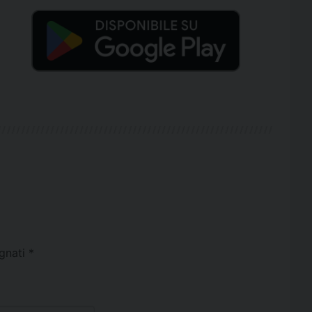
egnati
*