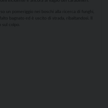
ell’incidente è ancora al vaglio dei carabinieri.
o un pomeriggio nei boschi alla ricerca di funghi,
lto bagnato ed è uscito di strada, ribaltandosi. Il
 sul colpo.