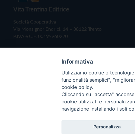
Vita Trentina Editrice
Società Cooperativa
Via Monsignor Endrici, 14 – 38122 Trento
P.IVA e C.F. 00199960220
Informativa
Utilizziamo cookie o tecnologie s
funzionalità semplici", "miglior
cookie policy.
Cliccando su "accetta" acconsent
Copyright © 2019 - Tutti i diritti riservati - Vita
cookie utilizzati e personalizza
navigazione installando i soli co
Privacy Policy
Personalizza