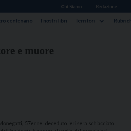
Chi Siamo
Redazione
stro centenario
I nostri libri
Territori
Rubric
ttore e muore
 Monegatti, 57enne, deceduto ieri sera schiacciato