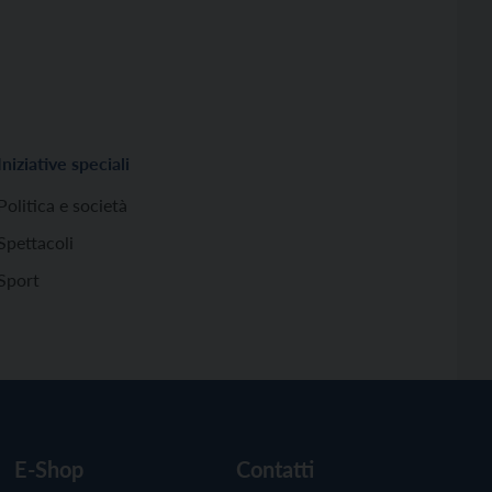
Iniziative speciali
Politica e società
Spettacoli
Sport
E-Shop
Contatti