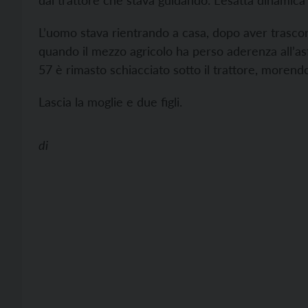
dal trattore che stava guidando. L’esatta dinamica d
L’uomo stava rientrando a casa, dopo aver trascors
quando il mezzo agricolo ha perso aderenza all’asfa
57 è rimasto schiacciato sotto il trattore, morendo
Lascia la moglie e due figli.
di