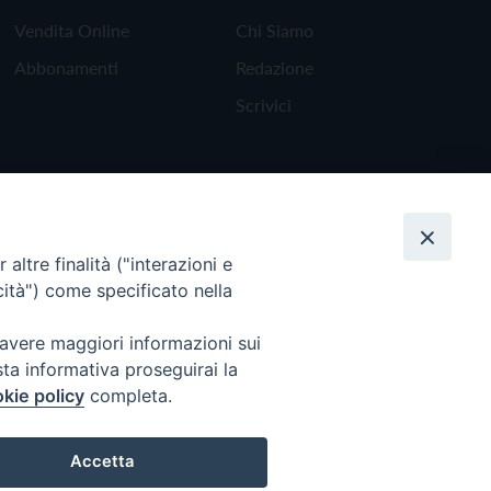
Vendita Online
Chi Siamo
Abbonamenti
Redazione
Scrivici
altre finalità ("interazioni e
cità") come specificato nella
 avere maggiori informazioni sui
sta informativa proseguirai la
kie policy
completa.
Torna all'inizio
Accetta