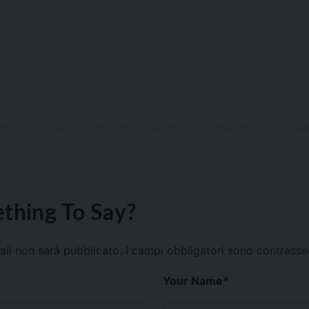
thing To Say?
mail non sarà pubblicato.
I campi obbligatori sono contrass
Your Name
*