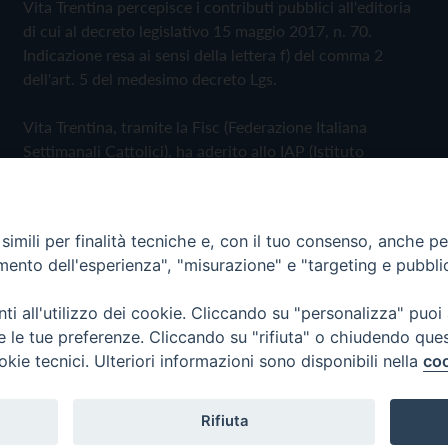
Vita Trentina percepisce i contributi pubblici all'editoria
di cui al decreto legislativo 15 maggio 2017, n. 70.
Indicazione resa ai sensi della lettera f) del comma 2
dell'art. 5 del medesimo decreto Lgs.
Vita Trentina, tramite la Fisc (Federazione Italiana
Settimanali Cattolici), ha aderito allo IAP (Istituto
dell'Autodisciplina Pubblicitaria) accettando il Codice di
Autodisciplina della Comunicazione Commerciale
imili per finalità tecniche e, con il tuo consenso, anche per 
Privacy Policy
Cookie Policy
amento dell'esperienza", "misurazione" e "targeting e pubbli
i all'utilizzo dei cookie. Cliccando su "personalizza" puoi
 Trentina Editrice
re le tue preferenze. Cliccando su "rifiuta" o chiudendo que
okie tecnici. Ulteriori informazioni sono disponibili nella
coo
Rifiuta