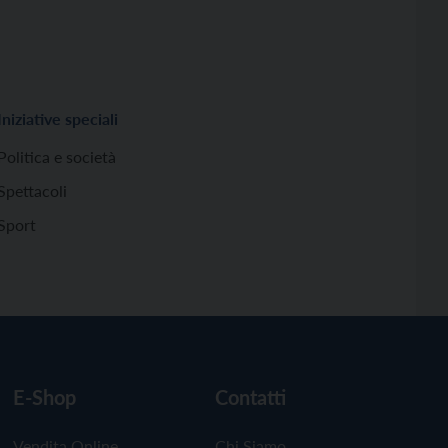
Iniziative speciali
Politica e società
Spettacoli
Sport
E-Shop
Contatti
Vendita Online
Chi Siamo