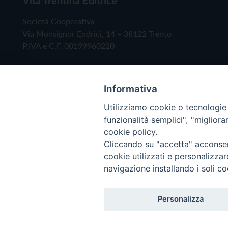
Società Cooperativa
Via Monsignor Endrici, 14 – 38122 Trento
P.IVA e C.F. 00199960220
Informativa
Utilizziamo cookie o tecnologie s
funzionalità semplici", "miglior
cookie policy.
Cliccando su "accetta" acconsent
Copyright © 2019 - Tutti i diritti riservati - Vita
cookie utilizzati e personalizza
navigazione installando i soli co
Privacy Policy
Personalizza