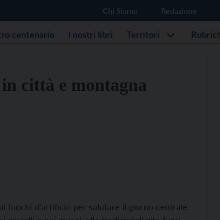
Chi Siamo
Redazione
stro centenario
I nostri libri
Territori
Rubric
 in città e montagna
ai fuochi d’artificio per salutare il giorno centrale