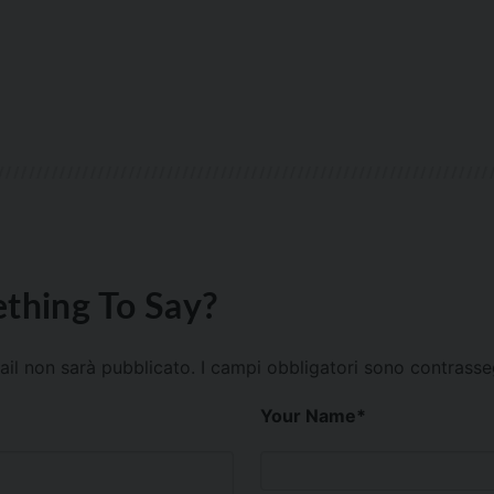
thing To Say?
mail non sarà pubblicato.
I campi obbligatori sono contrass
Your Name
*