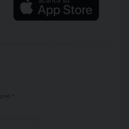
egnati
*