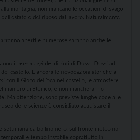
castelli e nei musei, alle tradizionali gite fuori
ago alla montagna, non mancano le occasioni di svago
 dell’estate e del riposo dal lavoro. Naturalmente
 rimarranno aperti e numerose saranno anche le
ranno i personaggi dei dipinti di Dosso Dossi ad
 del castello. E ancora le rievocazioni storiche a
si con il Gioco dell’oca nel castello, le atmosfere
el maniero di Stenico; e non mancheranno i
este. Ma attenzione, sono previste lunghe code alle
useo delle scienze è consigliato acquistare il
ne settimana da bollino nero, sul fronte meteo non
temporali e tempo instabile soprattutto in