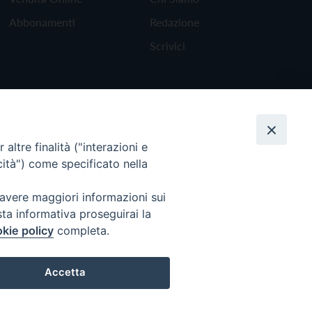
Abbonamenti
Redazione
Scrivici
altre finalità ("interazioni e
cità") come specificato nella
 avere maggiori informazioni sui
sta informativa proseguirai la
kie policy
completa.
Torna all'inizio
Accetta
Preferenze Cookie