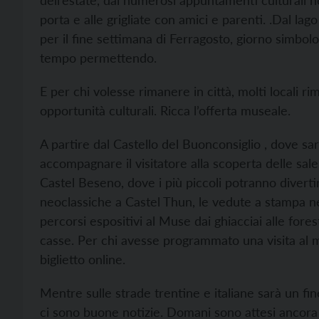
dell’estate, dai numerosi appuntamenti culturali nei 
porta e alle grigliate con amici e parenti. .Dal l
per il fine settimana di Ferragosto, giorno simbolo
tempo permettendo.
E per chi volesse rimanere in città, molti locali
opportunità culturali. Ricca l’offerta museale.
A partire dal Castello del Buonconsiglio , dove sa
accompagnare il visitatore alla scoperta delle sale
Castel Beseno, dove i più piccoli potranno divertir
neoclassiche a Castel Thun, le vedute a stampa n
percorsi espositivi al Muse dai ghiacciai alle for
casse. Per chi avesse programmato una visita al m
biglietto online.
Mentre sulle strade trentine e italiane sarà un fi
ci sono buone notizie. Domani sono attesi ancora 