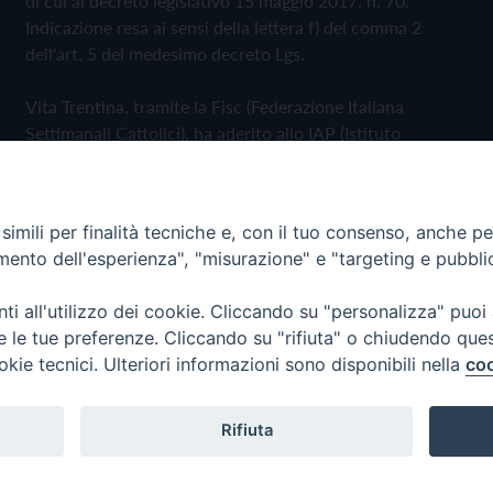
di cui al decreto legislativo 15 maggio 2017, n. 70.
Indicazione resa ai sensi della lettera f) del comma 2
dell'art. 5 del medesimo decreto Lgs.
Vita Trentina, tramite la Fisc (Federazione Italiana
Settimanali Cattolici), ha aderito allo IAP (Istituto
dell'Autodisciplina Pubblicitaria) accettando il Codice di
Autodisciplina della Comunicazione Commerciale
imili per finalità tecniche e, con il tuo consenso, anche per 
Privacy Policy
Cookie Policy
amento dell'esperienza", "misurazione" e "targeting e pubbli
i all'utilizzo dei cookie. Cliccando su "personalizza" puoi
 Trentina Editrice
re le tue preferenze. Cliccando su "rifiuta" o chiudendo que
okie tecnici. Ulteriori informazioni sono disponibili nella
coo
Rifiuta