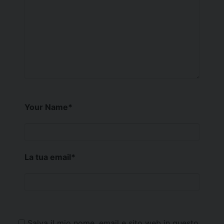
Your Name
*
La tua email
*
Salva il mio nome, email e sito web in questo