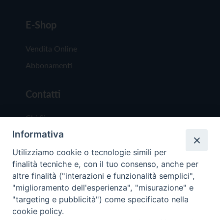
E-Shop
Vendita Online
Abbonamenti
Contatti
Chi Siamo
Informativa
Redazione
Scrivici
Utilizziamo cookie o tecnologie simili per
finalità tecniche e, con il tuo consenso, anche per
altre finalità ("interazioni e funzionalità semplici",
"miglioramento dell'esperienza", "misurazione" e
"targeting e pubblicità") come specificato nella
cookie policy.
Copyright © 2019 - Tutti i diritti riservati - Vit