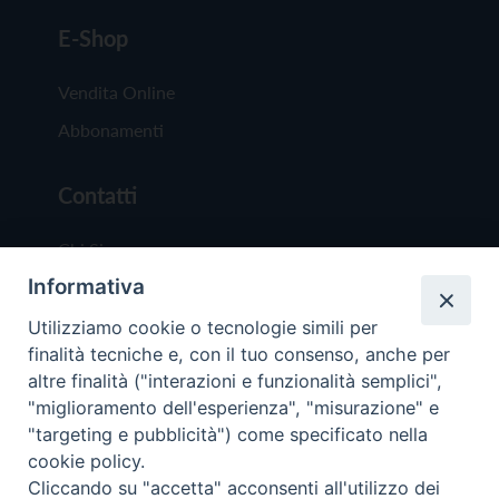
E-Shop
Vendita Online
Abbonamenti
Contatti
Chi Siamo
Informativa
Redazione
Scrivici
Utilizziamo cookie o tecnologie simili per
finalità tecniche e, con il tuo consenso, anche per
altre finalità ("interazioni e funzionalità semplici",
"miglioramento dell'esperienza", "misurazione" e
"targeting e pubblicità") come specificato nella
cookie policy.
Copyright © 2019 - Tutti i diritti riservati - Vit
Cliccando su "accetta" acconsenti all'utilizzo dei