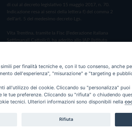
di cui al decreto legislativo 15 maggio 2017, n. 70.
Indicazione resa ai sensi della lettera f) del comma 2
dell'art. 5 del medesimo decreto Lgs.
Vita Trentina, tramite la Fisc (Federazione Italiana
Settimanali Cattolici), ha aderito allo IAP (Istituto
dell'Autodisciplina Pubblicitaria) accettando il Codice di
Autodisciplina della Comunicazione Commerciale
imili per finalità tecniche e, con il tuo consenso, anche per 
Privacy Policy
Cookie Policy
amento dell'esperienza", "misurazione" e "targeting e pubbli
i all'utilizzo dei cookie. Cliccando su "personalizza" puoi
 Trentina Editrice
re le tue preferenze. Cliccando su "rifiuta" o chiudendo que
okie tecnici. Ulteriori informazioni sono disponibili nella
coo
Rifiuta