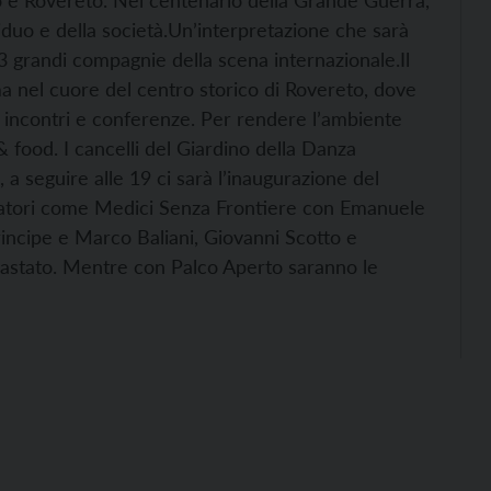
 e Rovereto. Nel centenario della Grande Guerra,
viduo e della società.
Un’interpretazione che sarà
13 grandi compagnie della scena internazionale.
Il
oma nel cuore del centro storico di Rovereto, dove
, incontri e conferenze. Per rendere l’ambiente
& food. I cancelli del Giardino della Danza
 a seguire alle 19 ci sarà l’inaugurazione del
relatori come Medici Senza Frontiere con Emanuele
rincipe e Marco Baliani, Giovanni Scotto e
astato. Mentre con Palco Aperto saranno le