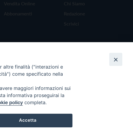
Vendita Online
Chi Siamo
Abbonamenti
Redazione
Scrivici
altre finalità ("interazioni e
cità") come specificato nella
 avere maggiori informazioni sui
sta informativa proseguirai la
kie policy
completa.
Torna all'inizio
Accetta