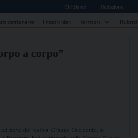
Chi Siamo
Redazione
stro centenario
I nostri libri
Territori
Rubric
orpo a corpo”
 edizione del festival Oriente Occidente, in