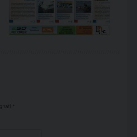
egnati
*