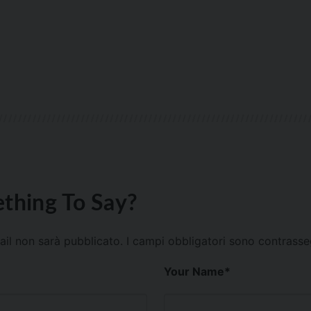
thing To Say?
mail non sarà pubblicato.
I campi obbligatori sono contrass
Your Name
*