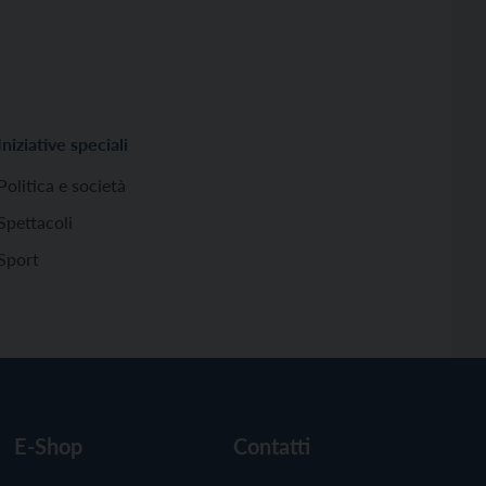
Iniziative speciali
Politica e società
Spettacoli
Sport
E-Shop
Contatti