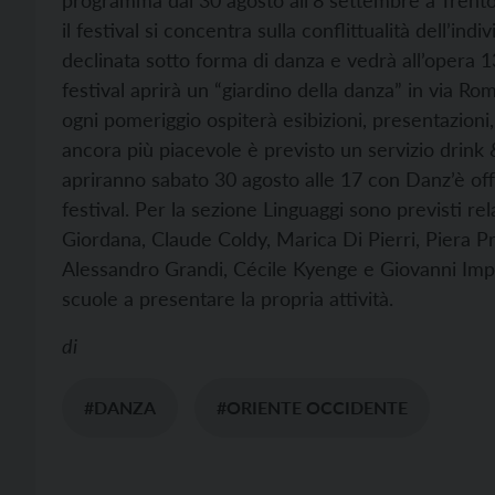
programma dal 30 agosto all’8 settembre a Trento
il festival si concentra sulla conflittualità dell’indi
declinata sotto forma di danza e vedrà all’opera 
festival aprirà un “giardino della danza” in via R
ogni pomeriggio ospiterà esibizioni, presentazioni
ancora più piacevole è previsto un servizio drink 
apriranno sabato 30 agosto alle 17 con Danz’è off,
festival. Per la sezione Linguaggi sono previsti 
Giordana, Claude Coldy, Marica Di Pierri, Piera P
Alessandro Grandi, Cécile Kyenge e Giovanni Imp
scuole a presentare la propria attività.
di
#DANZA
#ORIENTE OCCIDENTE