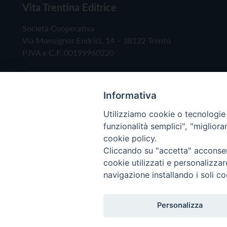
Vita Trentina Editrice
Società Cooperativa
Via Monsignor Endrici, 14 – 38122 Trento
P.IVA e C.F. 00199960220
Informativa
Utilizziamo cookie o tecnologie s
funzionalità semplici", "miglior
cookie policy.
Cliccando su "accetta" acconsent
Copyright © 2019 - Tutti i diritti riservati - Vita
cookie utilizzati e personalizza
navigazione installando i soli co
Privacy Policy
Personalizza