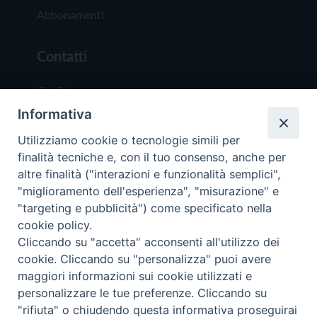
Abbonamenti
Contatti
Chi Siamo
Informativa
Redazione
Scrivici
Utilizziamo cookie o tecnologie simili per
finalità tecniche e, con il tuo consenso, anche per
altre finalità ("interazioni e funzionalità semplici",
"miglioramento dell'esperienza", "misurazione" e
"targeting e pubblicità") come specificato nella
cookie policy.
Copyright © 2019 - Tutti i diritti riservati - Vit
Cliccando su "accetta" acconsenti all'utilizzo dei
Trentina Editrice
cookie. Cliccando su "personalizza" puoi avere
maggiori informazioni sui cookie utilizzati e
Privacy Policy
personalizzare le tue preferenze. Cliccando su
Torna all'inizi
"rifiuta" o chiudendo questa informativa proseguirai