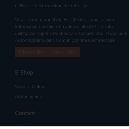
dell'art. 5 del medesimo decreto Lgs.
Vita Trentina, tramite la Fisc (Federazione Italiana
Settimanali Cattolici), ha aderito allo IAP (Istituto
dell'Autodisciplina Pubblicitaria) accettando il Codice di
Autodisciplina della Comunicazione Commerciale
Privacy Policy
Cookie Policy
E-Shop
Vendita Online
Abbonamenti
Contatti
Chi Siamo