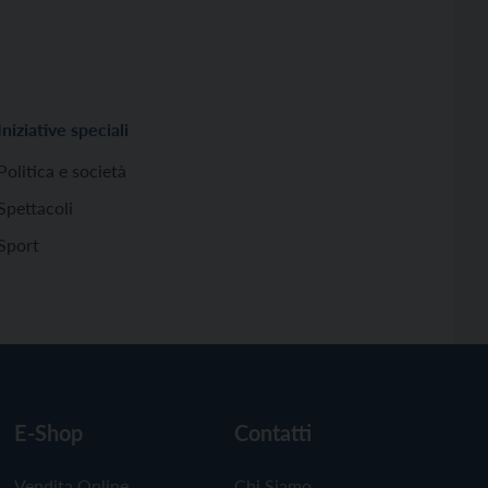
Iniziative speciali
Politica e società
Spettacoli
Sport
E-Shop
Contatti
Vendita Online
Chi Siamo