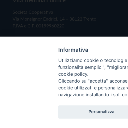
Società Cooperativa
Via Monsignor Endrici, 14 – 38122 Trento
P.IVA e C.F. 00199960220
Informativa
Utilizziamo cookie o tecnologie s
funzionalità semplici", "miglior
cookie policy.
Cliccando su "accetta" acconsent
Copyright © 2019 - Tutti i diritti riservati - Vita
cookie utilizzati e personalizza
navigazione installando i soli co
Privacy Policy
Personalizza