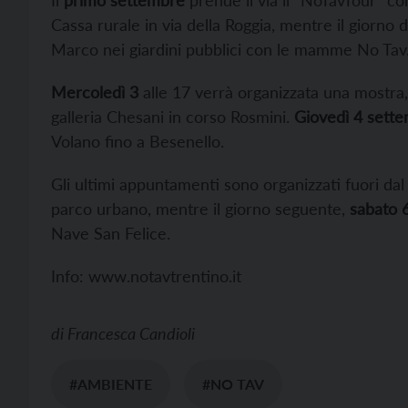
Il
primo settembre
prende il via il “NoTavTour” co
Cassa rurale in via della Roggia, mentre il giorno
Marco nei giardini pubblici con le mamme No Tav
Mercoledì 3
alle 17 verrà organizzata una mostra, c
galleria Chesani in corso Rosmini.
Giovedì 4 sett
Volano fino a Besenello.
Gli ultimi appuntamenti sono organizzati fuori dal 
parco urbano, mentre il giorno seguente,
sabato 
Nave San Felice.
Info:
www.notavtrentino.it
di
Francesca Candioli
#AMBIENTE
#NO TAV