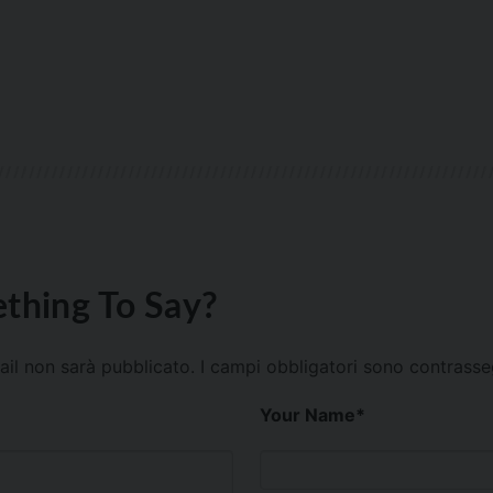
thing To Say?
mail non sarà pubblicato.
I campi obbligatori sono contrass
Your Name
*