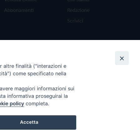
Abbonamenti
Redazione
Scrivici
altre finalità ("interazioni e
cità") come specificato nella
 avere maggiori informazioni sui
sta informativa proseguirai la
kie policy
completa.
Torna all'inizio
Accetta
Preferenze Cookie