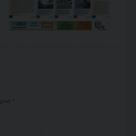
egnati
*