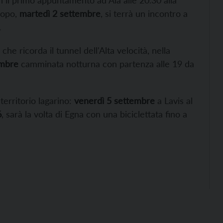
n il primo appuntamento ad Ala alle 20.30 alla
 dopo,
martedì 2 settembre
, si terrà un incontro a
.
he ricorda il tunnel dell'Alta velocità, nella
embre
camminata notturna con partenza alle 19 da
territorio lagarino:
venerdì 5 settembre
a Lavis al
6
, sarà la volta di Egna con una biciclettata fino a