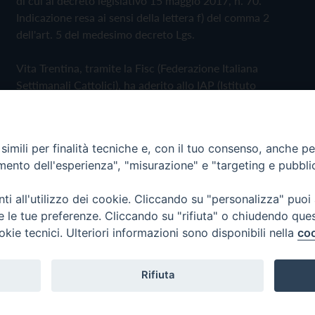
di cui al decreto legislativo 15 maggio 2017, n. 70.
Indicazione resa ai sensi della lettera f) del comma 2
dell'art. 5 del medesimo decreto Lgs.
Vita Trentina, tramite la Fisc (Federazione Italiana
Settimanali Cattolici), ha aderito allo IAP (Istituto
dell'Autodisciplina Pubblicitaria) accettando il Codice di
Autodisciplina della Comunicazione Commerciale
imili per finalità tecniche e, con il tuo consenso, anche per 
Privacy Policy
Cookie Policy
amento dell'esperienza", "misurazione" e "targeting e pubbli
i all'utilizzo dei cookie. Cliccando su "personalizza" puoi
 Trentina Editrice
re le tue preferenze. Cliccando su "rifiuta" o chiudendo que
okie tecnici. Ulteriori informazioni sono disponibili nella
coo
Rifiuta