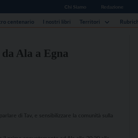
Chi Siamo
Redazione
stro centenario
I nostri libri
Territori
Rubric
 da Ala a Egna
rlare di Tav, e sensibilizzare la comunità sulla