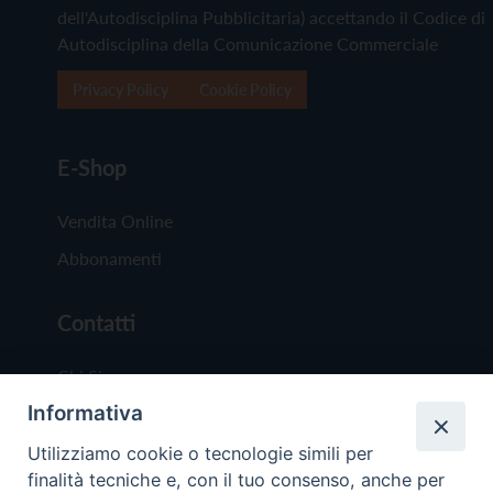
dell'Autodisciplina Pubblicitaria) accettando il Codice di
Autodisciplina della Comunicazione Commerciale
Privacy Policy
Cookie Policy
E-Shop
Vendita Online
Abbonamenti
Contatti
Chi Siamo
Informativa
Redazione
Scrivici
Utilizziamo cookie o tecnologie simili per
finalità tecniche e, con il tuo consenso, anche per