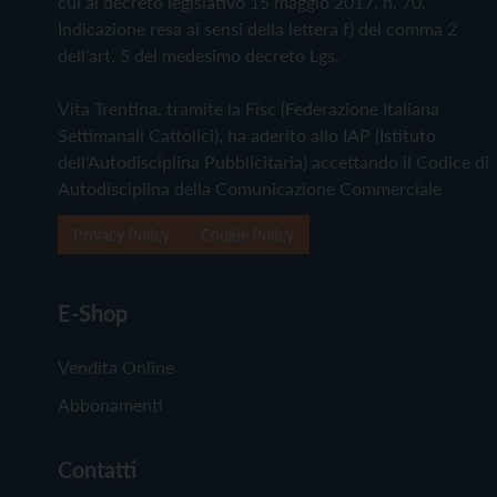
cui al decreto legislativo 15 maggio 2017, n. 70.
Indicazione resa ai sensi della lettera f) del comma 2
dell'art. 5 del medesimo decreto Lgs.
Vita Trentina, tramite la Fisc (Federazione Italiana
Settimanali Cattolici), ha aderito allo IAP (Istituto
dell'Autodisciplina Pubblicitaria) accettando il Codice di
Autodisciplina della Comunicazione Commerciale
Privacy Policy
Cookie Policy
E-Shop
Vendita Online
Abbonamenti
Contatti