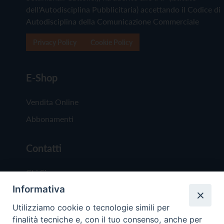
dell'Autodisciplina Pubblicitaria) accettando il Codice di
Autodisciplina della Comunicazione Commerciale
Privacy Policy
Cookie Policy
E-Shop
Vendita Online
Abbonamenti
Contatti
Chi Siamo
Informativa
Redazione
Scrivici
Utilizziamo cookie o tecnologie simili per
finalità tecniche e, con il tuo consenso, anche per