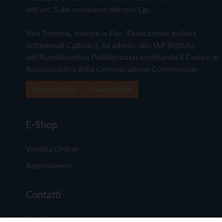
dell'art. 5 del medesimo decreto Lgs.
Vita Trentina, tramite la Fisc (Federazione Italiana
Settimanali Cattolici), ha aderito allo IAP (Istituto
dell'Autodisciplina Pubblicitaria) accettando il Codice di
Autodisciplina della Comunicazione Commerciale
Privacy Policy
Cookie Policy
E-Shop
Vendita Online
Abbonamenti
Contatti
Chi Siamo