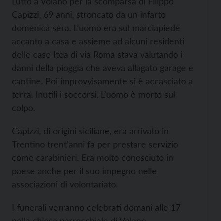
Lutto a Volano per la scomparsa di Filippo
Capizzi, 69 anni, stroncato da un infarto
domenica sera. L’uomo era sul marciapiede
accanto a casa e assieme ad alcuni residenti
delle case Itea di via Roma stava valutando i
danni della pioggia che aveva allagato garage e
cantine. Poi improvvisamente si è accasciato a
terra. Inutili i soccorsi. L’uomo è morto sul
colpo.
Capizzi, di origini siciliane, era arrivato in
Trentino trent’anni fa per prestare servizio
come carabinieri. Era molto conosciuto in
paese anche per il suo impegno nelle
associazioni di volontariato.
I funerali verranno celebrati domani alle 17
nella chiesa parrocchiale di Volano.