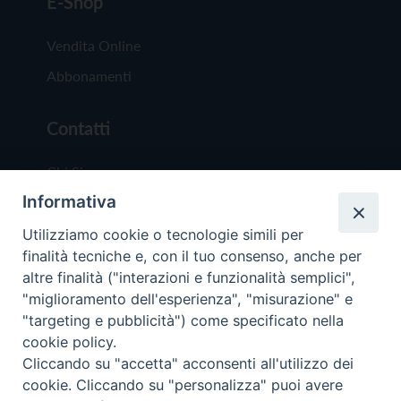
E-Shop
Vendita Online
Abbonamenti
Contatti
Chi Siamo
Informativa
Redazione
Scrivici
Utilizziamo cookie o tecnologie simili per
finalità tecniche e, con il tuo consenso, anche per
altre finalità ("interazioni e funzionalità semplici",
"miglioramento dell'esperienza", "misurazione" e
"targeting e pubblicità") come specificato nella
cookie policy.
Copyright © 2019 - Tutti i diritti riservati - Vit
Cliccando su "accetta" acconsenti all'utilizzo dei
Trentina Editrice
cookie. Cliccando su "personalizza" puoi avere