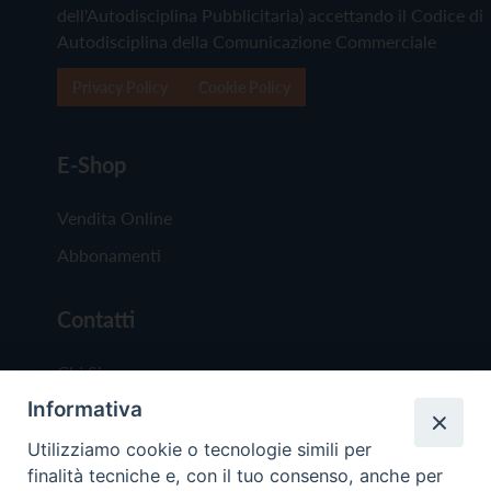
dell'Autodisciplina Pubblicitaria) accettando il Codice di
Autodisciplina della Comunicazione Commerciale
Privacy Policy
Cookie Policy
E-Shop
Vendita Online
Abbonamenti
Contatti
Chi Siamo
Informativa
Redazione
Scrivici
Utilizziamo cookie o tecnologie simili per
finalità tecniche e, con il tuo consenso, anche per