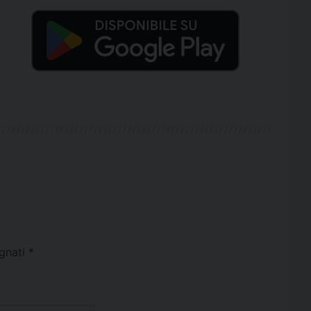
egnati
*