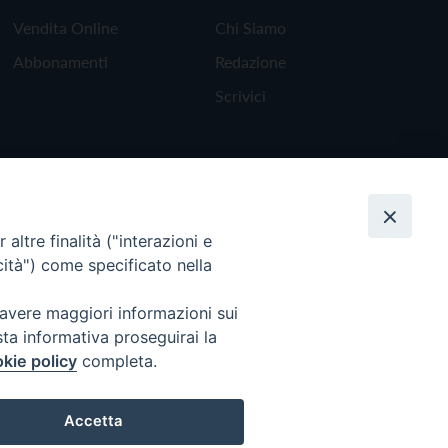
Vendita Online
Chi Siamo
Abbonamenti
Redazione
Scrivici
altre finalità ("interazioni e
cità") come specificato nella
 avere maggiori informazioni sui
sta informativa proseguirai la
kie policy
completa.
Torna all'inizio
Accetta