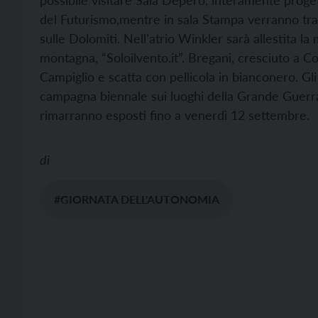
possibile visitare Sala Depero, interamente proget
del Futurismo,mentre in sala Stampa verranno tra
sulle Dolomiti. Nell’atrio Winkler sarà allestita la
montagna, “Soloilvento.it”. Bregani, cresciuto a 
Campiglio e scatta con pellicola in bianconero. G
campagna biennale sui luoghi della Grande Guerra 
rimarranno esposti fino a venerdì 12 settembre.
di
#GIORNATA DELL'AUTONOMIA