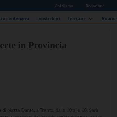
Chi Siamo
Redazione
stro centenario
I nostri libri
Territori
Rubric
erte in Provincia
 di piazza Dante, a Trento, dalle 10 alle 18. Sarà