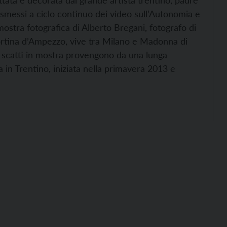
tata e decorata dal grande artista trentino, padre
smessi a ciclo continuo dei video sull’Autonomia e
 mostra fotografica di Alberto Bregani, fotografo di
Cortina d’Ampezzo, vive tra Milano e Madonna di
li scatti in mostra provengono da una lunga
in Trentino, iniziata nella primavera 2013 e