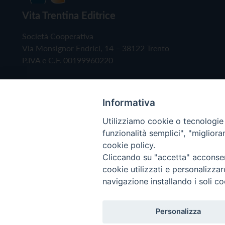
Vita Trentina Editrice
Società Cooperativa
Via Monsignor Endrici, 14 – 38122 Trento
P.IVA e C.F. 00199960220
Informativa
Utilizziamo cookie o tecnologie s
funzionalità semplici", "miglior
cookie policy.
Cliccando su "accetta" acconsent
Copyright © 2019 - Tutti i diritti riservati - Vita
cookie utilizzati e personalizza
navigazione installando i soli co
Privacy Policy
Personalizza