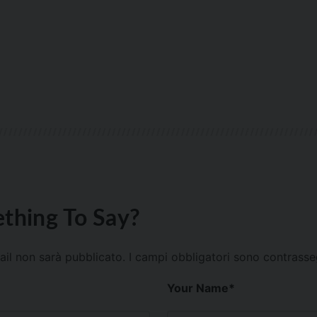
thing To Say?
mail non sarà pubblicato.
I campi obbligatori sono contrass
Your Name
*