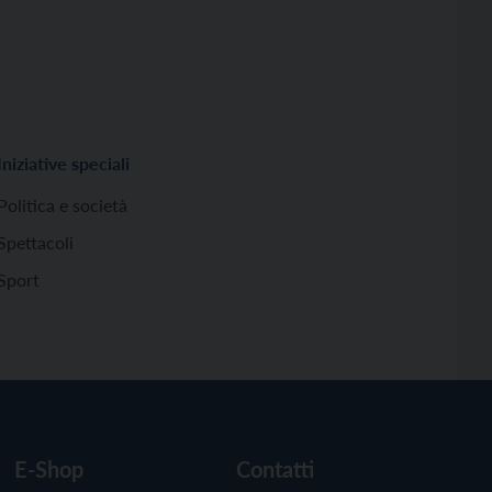
Iniziative speciali
Politica e società
Spettacoli
Sport
E-Shop
Contatti