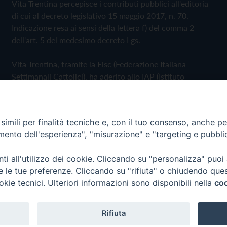
Vita Trentina percepisce i contributi pubblici all'editoria
di cui al decreto legislativo 15 maggio 2017, n. 70.
Indicazione resa ai sensi della lettera f) del comma 2
dell'art. 5 del medesimo decreto Lgs.
Vita Trentina, tramite la Fisc (Federazione Italiana
Settimanali Cattolici), ha aderito allo IAP (Istituto
dell'Autodisciplina Pubblicitaria) accettando il Codice di
Autodisciplina della Comunicazione Commerciale
imili per finalità tecniche e, con il tuo consenso, anche per 
Privacy Policy
Cookie Policy
amento dell'esperienza", "misurazione" e "targeting e pubbli
i all'utilizzo dei cookie. Cliccando su "personalizza" puoi
 Trentina Editrice
re le tue preferenze. Cliccando su "rifiuta" o chiudendo que
okie tecnici. Ulteriori informazioni sono disponibili nella
coo
Rifiuta