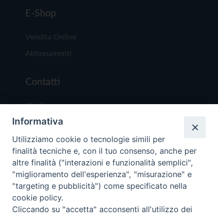
E-Shop
Vendita Online
Abbonamenti
Contatti
Chi Siamo
Informativa
Redazione
Scrivici
Utilizziamo cookie o tecnologie simili per
finalità tecniche e, con il tuo consenso, anche per
altre finalità ("interazioni e funzionalità semplici",
"miglioramento dell'esperienza", "misurazione" e
"targeting e pubblicità") come specificato nella
cookie policy.
Copyright © 2019 - Tutti i diritti riservati - Vit
Cliccando su "accetta" acconsenti all'utilizzo dei
Trentina Editrice