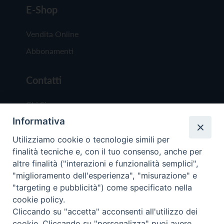
E-Shop
Vendita Online
Abbonamenti
Contatti
Chi Siamo
Informativa
Redazione
Scrivici
Utilizziamo cookie o tecnologie simili per
finalità tecniche e, con il tuo consenso, anche per
altre finalità ("interazioni e funzionalità semplici",
"miglioramento dell'esperienza", "misurazione" e
"targeting e pubblicità") come specificato nella
cookie policy.
Copyright © 2019 - Tutti i diritti riservati - Vit
Cliccando su "accetta" acconsenti all'utilizzo dei
Trentina Editrice
cookie. Cliccando su "personalizza" puoi avere