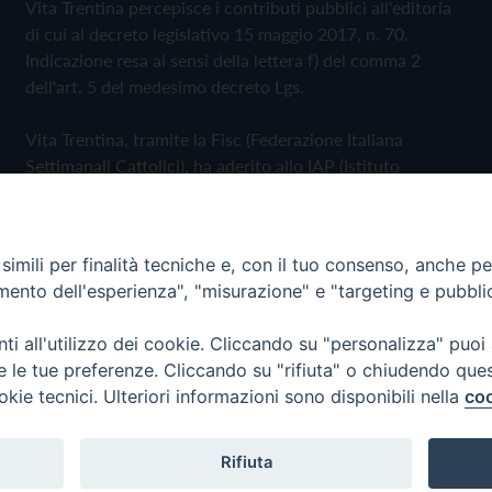
Vita Trentina percepisce i contributi pubblici all'editoria
di cui al decreto legislativo 15 maggio 2017, n. 70.
Indicazione resa ai sensi della lettera f) del comma 2
dell'art. 5 del medesimo decreto Lgs.
Vita Trentina, tramite la Fisc (Federazione Italiana
Settimanali Cattolici), ha aderito allo IAP (Istituto
dell'Autodisciplina Pubblicitaria) accettando il Codice di
Autodisciplina della Comunicazione Commerciale
imili per finalità tecniche e, con il tuo consenso, anche per 
Privacy Policy
Cookie Policy
amento dell'esperienza", "misurazione" e "targeting e pubbli
i all'utilizzo dei cookie. Cliccando su "personalizza" puoi
 Trentina Editrice
re le tue preferenze. Cliccando su "rifiuta" o chiudendo que
okie tecnici. Ulteriori informazioni sono disponibili nella
coo
Rifiuta