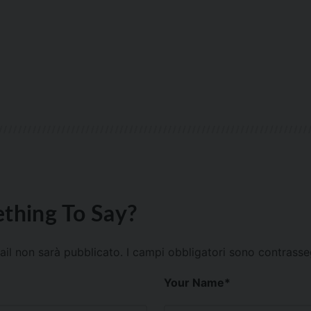
thing To Say?
mail non sarà pubblicato.
I campi obbligatori sono contrass
Your Name
*