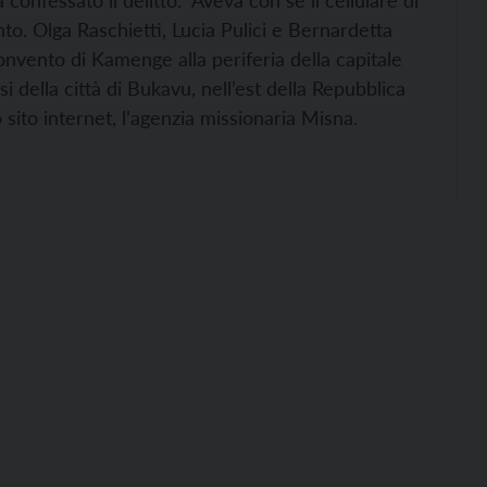
 confessato il delitto. Aveva con sé il cellulare di
to. Olga Raschietti, Lucia Pulici e Bernardetta
onvento di Kamenge alla periferia della capitale
 della città di Bukavu, nell’est della Repubblica
sito internet, l’agenzia missionaria Misna.