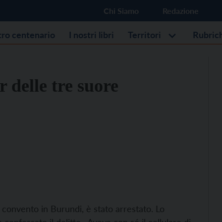
Chi Siamo
Redazione
stro centenario
I nostri libri
Territori
Rubric
r delle tre suore
ro convento in Burundi, è stato arrestato. Lo