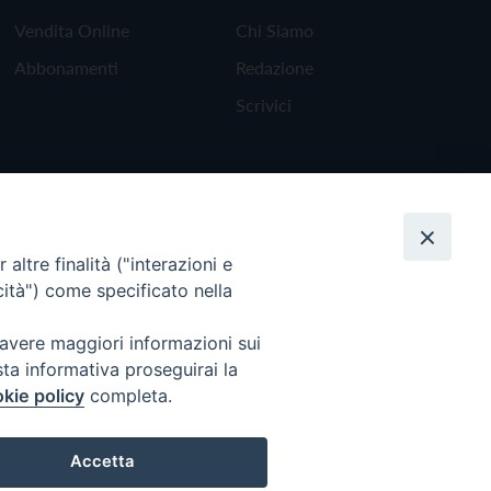
Vendita Online
Chi Siamo
Abbonamenti
Redazione
Scrivici
altre finalità ("interazioni e
cità") come specificato nella
 avere maggiori informazioni sui
sta informativa proseguirai la
kie policy
completa.
Torna all'inizio
Accetta