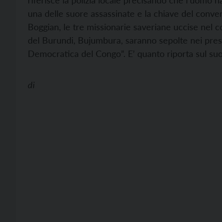
riferisce la polizia locale precisando che l’uomo ha
una delle suore assassinate e la chiave del conven
Boggian, le tre missionarie saveriane uccise nel c
del Burundi, Bujumbura, saranno sepolte nei pressi
Democratica del Congo”. E’ quanto riporta sul suo 
di