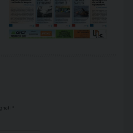
egnati
*