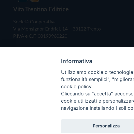
Vita Trentina Editrice
Società Cooperativa
Via Monsignor Endrici, 14 – 38122 Trento
P.IVA e C.F. 00199960220
Informativa
Utilizziamo cookie o tecnologie s
funzionalità semplici", "miglior
cookie policy.
Cliccando su "accetta" acconsent
Copyright © 2019 - Tutti i diritti riservati - Vita
cookie utilizzati e personalizza
navigazione installando i soli co
Privacy Policy
Personalizza