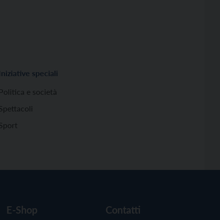
Iniziative speciali
Politica e società
Spettacoli
Sport
E-Shop
Contatti